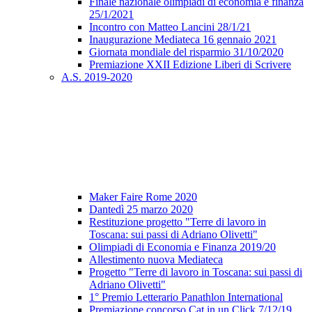
Finale nazionale olimpiadi di economia e finanza
25/1/2021
Incontro con Matteo Lancini 28/1/21
Inaugurazione Mediateca 16 gennaio 2021
Giornata mondiale del risparmio 31/10/2020
Premiazione XXII Edizione Liberi di Scrivere
A.S. 2019-2020
Maker Faire Rome 2020
Dantedì 25 marzo 2020
Restituzione progetto "Terre di lavoro in
Toscana: sui passi di Adriano Olivetti"
Olimpiadi di Economia e Finanza 2019/20
Allestimento nuova Mediateca
Progetto "Terre di lavoro in Toscana: sui passi di
Adriano Olivetti"
1° Premio Letterario Panathlon International
Premiazione concorso Cat in un Click 7/12/19