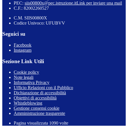
PEC:
siis00800x@pec.istruzione.it
Link per inviare una mail
C.F.: 82002260527
C.M. SIIS00800X
Codice Univoco: UFUBVV
Seguici su
Facebook
Instagram
Sezione Link Utili
Cookie policy
Note legali
Informativa Privacy
Ufficio Relazioni con il Pubblico
Dichiarazione di accessibilità
Obiettivi di accessibilità
Whistleblowing
Gestione consensi cookie
Amministrazione trasparente
Pagina visualizzata
1090
volte