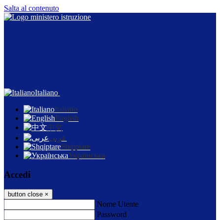
Salta al contenuto
Italiano
Italiano
English
中文
عربى
Shqiptare
Українська
Accedi
button close
×
Nome Utente
Password