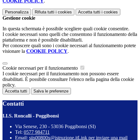
COOKIE POLICY
.
Personalizza
Rifiuta tutti
i cookies
Accetta tutti
i cookies
Gestione cookie
In questa schermata è possibile scegliere quali cookie consentire.
I cookie necessari sono quelli che consentono il funzionamento della
piattaforma e non è possibile disabilitarli.
Per conoscere quali sono i cookie necessari al funzionamento potete
visionare la
COOKIE POLICY
.
Cookie necessari per il funzionamento
I cookie necessari per il funzionamento non possono essere
disabilitati. È possibile consultare l'elenco nella pagina della cookie
policy.
Accetta tutti
Salva le preferenze
Contatti
I.I.S. Roncalli - Poggibonsi
Via Senese, 230 - 53036 Poggibonsi (SI)
Tel:
0577 984711
Email:
siis00800x@istruzione.it
Link per inviare una mail