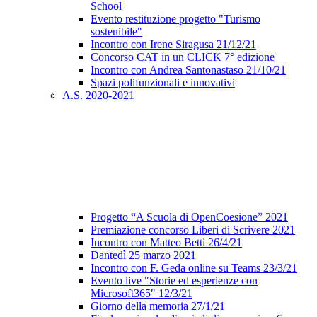
School
Evento restituzione progetto "Turismo
sostenibile"
Incontro con Irene Siragusa 21/12/21
Concorso CAT in un CLICK 7° edizione
Incontro con Andrea Santonastaso 21/10/21
Spazi polifunzionali e innovativi
A.S. 2020-2021
Progetto “A Scuola di OpenCoesione” 2021
Premiazione concorso Liberi di Scrivere 2021
Incontro con Matteo Betti 26/4/21
Dantedì 25 marzo 2021
Incontro con F. Geda online su Teams 23/3/21
Evento live "Storie ed esperienze con
Microsoft365" 12/3/21
Giorno della memoria 27/1/21