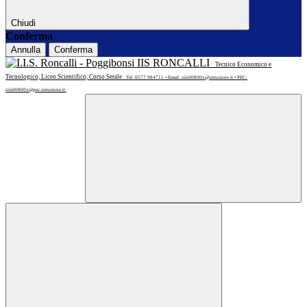
Chiudi
Conferma
Annulla
Conferma
IIS RONCALLI
Tecnico Economico e
Tecnologico, Liceo Scientifico, Corso Serale
Tel: 0577 984711 • Email: siis00800x@istruzione.it • PEC:
siis00800x@pec.istruzione.it