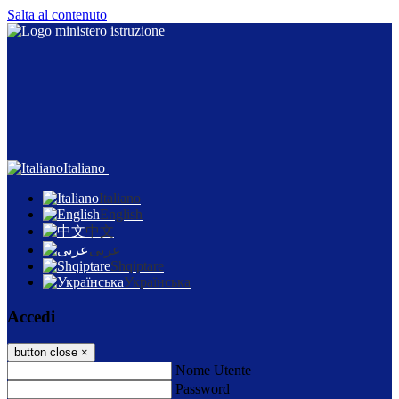
Salta al contenuto
Italiano
Italiano
English
中文
عربى
Shqiptare
Українська
Accedi
button close
×
Nome Utente
Password