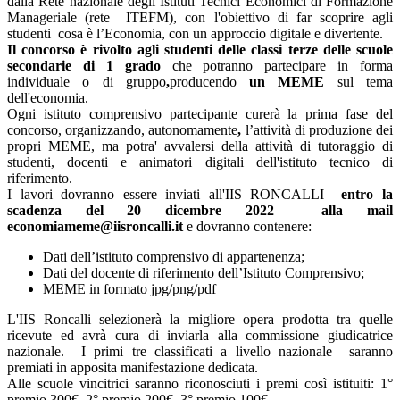
dalla Rete nazionale degli Istituti Tecnici Economici di Formazione
Manageriale (rete ITEFM), con l'obiettivo di far scoprire agli
studenti cosa è l’Economia, con un approccio digitale e divertente.
Il concorso è rivolto agli studenti delle classi terze delle scuole
secondarie di 1 grado
che potranno partecipare in forma
individuale o di gruppo
,
producendo
un MEME
sul tema
dell'economia.
Ogni istituto comprensivo partecipante curerà la prima fase del
concorso, organizzando, autonomamente
,
l’attività di produzione dei
propri MEME, ma potra' avvalersi della attività di tutoraggio di
studenti, docenti e animatori digitali dell'istituto tecnico di
riferimento.
I lavori dovranno essere inviati all'IIS RONCALLI
entro la
scadenza del 20 dicembre 2022 alla mail
economiameme@iisroncalli.it
e dovranno contenere:
Dati dell’istituto comprensivo di appartenenza;
Dati del docente di riferimento dell’Istituto Comprensivo;
MEME in formato jpg/png/pdf
L'IIS Roncalli selezionerà la migliore opera prodotta tra quelle
ricevute ed avrà cura di inviarla alla commissione giudicatrice
nazionale. I primi tre classificati a livello nazionale saranno
premiati in apposita manifestazione dedicata.
Alle scuole vincitrici saranno riconosciuti i premi così istituiti: 1°
premio 300€, 2° premio 200€, 3° premio 100€ .