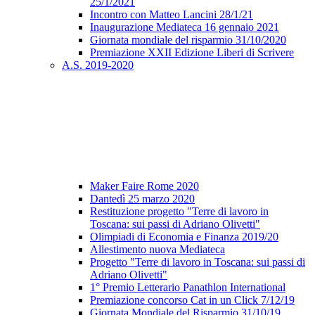
25/1/2021
Incontro con Matteo Lancini 28/1/21
Inaugurazione Mediateca 16 gennaio 2021
Giornata mondiale del risparmio 31/10/2020
Premiazione XXII Edizione Liberi di Scrivere
A.S. 2019-2020
Maker Faire Rome 2020
Dantedì 25 marzo 2020
Restituzione progetto "Terre di lavoro in
Toscana: sui passi di Adriano Olivetti"
Olimpiadi di Economia e Finanza 2019/20
Allestimento nuova Mediateca
Progetto "Terre di lavoro in Toscana: sui passi di
Adriano Olivetti"
1° Premio Letterario Panathlon International
Premiazione concorso Cat in un Click 7/12/19
Giornata Mondiale del Risparmio 31/10/19