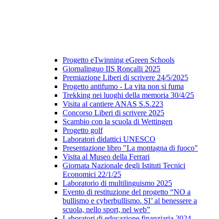
Progetto eTwinning eGreen Schools
Giornalinguo IIS Roncalli 2025
Premiazione Liberi di scrivere 24/5/2025
Progetto antifumo - La vita non si fuma
Trekking nei luoghi della memoria 30/4/25
Visita al cantiere ANAS S.S.223
Concorso Liberi di scrivere 2025
Scambio con la scuola di Wettingen
Progetto golf
Laboratori didattici UNESCO
Presentazione libro "La montagna di fuoco"
Visita al Museo della Ferrari
Giornata Nazionale degli Istituti Tecnici
Economici 22/1/25
Laboratorio di multilinguismo 2025
Evento di restituzione del progetto “NO a
bullismo e cyberbullismo. SI’ al benessere a
scuola, nello sport, nel web”
Laboratori di educazione finanziaria 2024