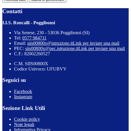
Contatti
I.I.S. Roncalli - Poggibonsi
Via Senese, 230 - 53036 Poggibonsi (SI)
Tel:
0577 984711
Email:
siis00800x@istruzione.it
Link per inviare una mail
PEC:
siis00800x@pec.istruzione.it
Link per inviare una mail
C.F.: 82002260527
C.M. SIIS00800X
Codice Univoco: UFUBVV
Seguici su
Facebook
Instagram
Sezione Link Utili
Cookie policy
Note legali
Informativa Privacy