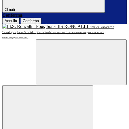
Chiudi
Conferma
Annulla
Conferma
IIS RONCALLI
Tecnico Economico e
Tecnologico, Liceo Scientifico, Corso Serale
Tel: 0577 984711 • Email: siis00800x@istruzione.it • PEC:
siis00800x@pec.istruzione.it