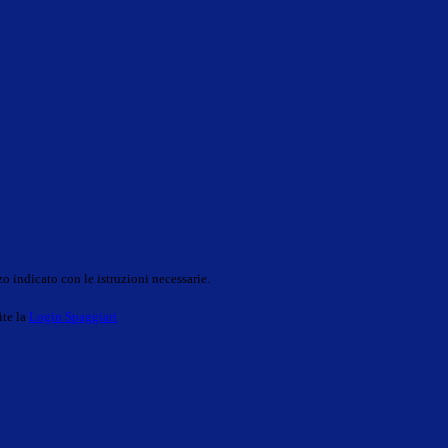
o indicato con le istruzioni necessarie.
ite la
Login Spaggiari