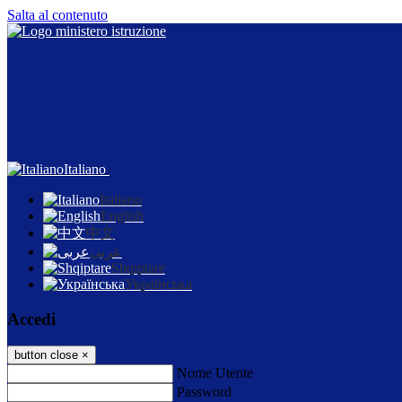
Salta al contenuto
Italiano
Italiano
English
中文
عربى
Shqiptare
Українська
Accedi
button close
×
Nome Utente
Password