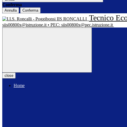
Conferma
Annulla
Conferma
Tecnico Eco
IIS RONCALLI
siis00800x@istruzione.it • PEC: siis00800x@pec.istruzione.it
close
Home