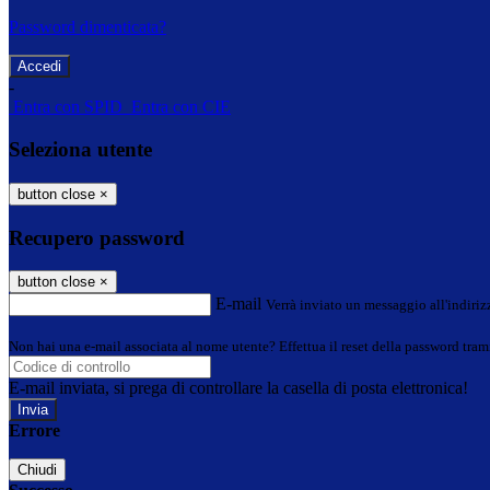
Password dimenticata?
-
Entra con SPID
Entra con CIE
Seleziona utente
button close
×
Recupero password
button close
×
E-mail
Verrà inviato un messaggio all'indirizz
Non hai una e-mail associata al nome utente? Effettua il reset della password tram
E-mail inviata, si prega di controllare la casella di posta elettronica!
Errore
Chiudi