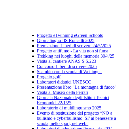
Progetto eTwinning eGreen Schools
Giornalinguo IIS Roncalli 2025
Premiazione Liberi di scrivere 24/5/2025
Progetto antifumo - La vita non si fuma
Trekking nei luoghi della memoria 30/4/25
Visita al cantiere ANAS S.S.223
Concorso Liberi di scrivere 2025
Scambio con la scuola di Wettingen
Progetto golf
Laboratori didattici UNESCO
Presentazione libro "La montagna di fuoco"
Visita al Museo della Ferrari
Giornata Nazionale degli Istituti Tecnici
Economici 22/1/25
Laboratorio di multilinguismo 2025
Evento di restituzione del progetto “NO a
bullismo e cyberbullismo. SI’ al benessere a
scuola, nello sport, nel web”
Laboratori di educazione finanziaria 2024