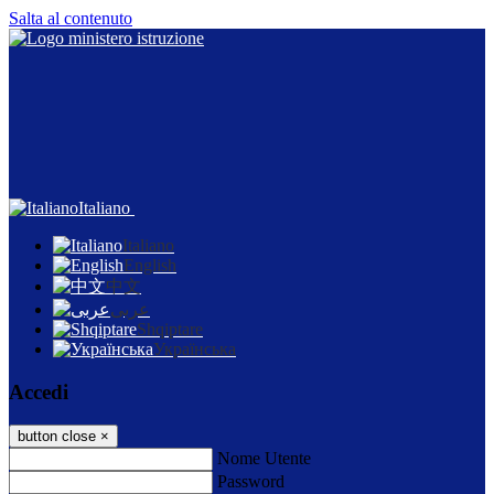
Salta al contenuto
Italiano
Italiano
English
中文
عربى
Shqiptare
Українська
Accedi
button close
×
Nome Utente
Password