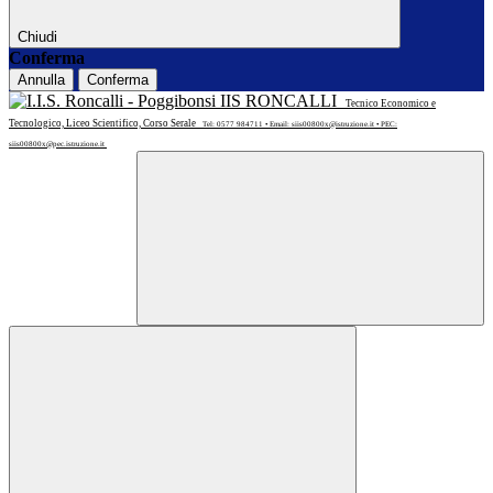
Chiudi
Conferma
Annulla
Conferma
IIS RONCALLI
Tecnico Economico e
Tecnologico, Liceo Scientifico, Corso Serale
Tel: 0577 984711 • Email: siis00800x@istruzione.it • PEC:
siis00800x@pec.istruzione.it