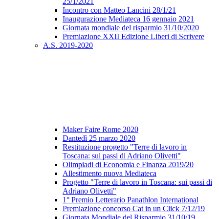
25/1/2021
Incontro con Matteo Lancini 28/1/21
Inaugurazione Mediateca 16 gennaio 2021
Giornata mondiale del risparmio 31/10/2020
Premiazione XXII Edizione Liberi di Scrivere
A.S. 2019-2020
Maker Faire Rome 2020
Dantedì 25 marzo 2020
Restituzione progetto "Terre di lavoro in
Toscana: sui passi di Adriano Olivetti"
Olimpiadi di Economia e Finanza 2019/20
Allestimento nuova Mediateca
Progetto "Terre di lavoro in Toscana: sui passi di
Adriano Olivetti"
1° Premio Letterario Panathlon International
Premiazione concorso Cat in un Click 7/12/19
Giornata Mondiale del Risparmio 31/10/19