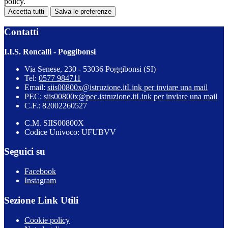
policy.
Accetta tutti
Salva le preferenze
Contatti
I.I.S. Roncalli - Poggibonsi
Via Senese, 230 - 53036 Poggibonsi (SI)
Tel:
0577 984711
Email:
siis00800x@istruzione.it
Link per inviare una mail
PEC:
siis00800x@pec.istruzione.it
Link per inviare una mail
C.F.: 82002260527
C.M. SIIS00800X
Codice Univoco: UFUBVV
Seguici su
Facebook
Instagram
Sezione Link Utili
Cookie policy