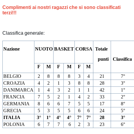
Complimenti ai nostri ragazzi che si sono classificati
terzi!!!
Classifica generale:
Nazione
NUOTO
BASKET
CORSA
Totale
punti
Classific
F
M
F
M
F
M
BELGIO
2
8
8
8
3
4
21
7°
CROAZIA
4
2
1
3
8
8
28
3°
DANIMARCA
1
4
3
2
1
1
42
1°
FRANCIA
7
5
2
1
4
2
33
2°
GERMANIA
8
6
6
7
5
5
17
8°
GRECIA
5
3
5
5
6
6
24
5°
ITALIA
3°
1°
4°
4°
7°
7°
28
3°
POLONIA
6
7
7
6
2
3
23
6°