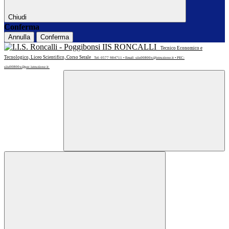
Chiudi
Conferma
Annulla
Conferma
IIS RONCALLI
Tecnico Economico e
Tecnologico, Liceo Scientifico, Corso Serale
Tel: 0577 984711 • Email: siis00800x@istruzione.it • PEC:
siis00800x@pec.istruzione.it