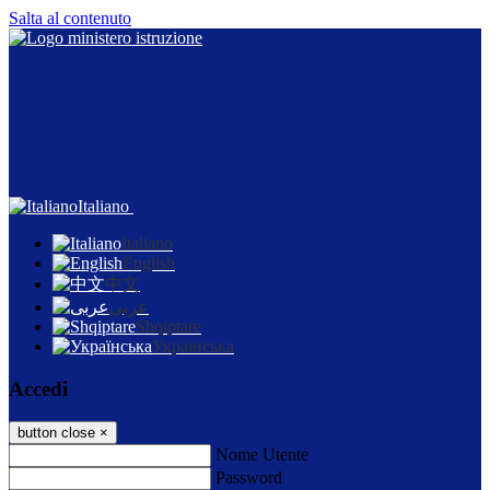
Salta al contenuto
Italiano
Italiano
English
中文
عربى
Shqiptare
Українська
Accedi
button close
×
Nome Utente
Password