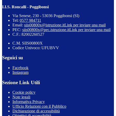
I.I.S. Roncalli - Poggibonsi
Via Senese, 230 - 53036 Poggibonsi (SI)
Tel:
0577 984711
Email:
siis00800x@istruzione.it
Link per inviare una mail
PEC:
siis00800x@pec.istruzione.it
Link per inviare una mail
C.F.: 82002260527
C.M. SIIS00800X
Codice Univoco: UFUBVV
Seguici su
Facebook
Instagram
Sezione Link Utili
Cookie policy
Note legali
Informativa Privacy
Ufficio Relazioni con il Pubblico
Dichiarazione di accessibilità
Obiettivi di accessibilità