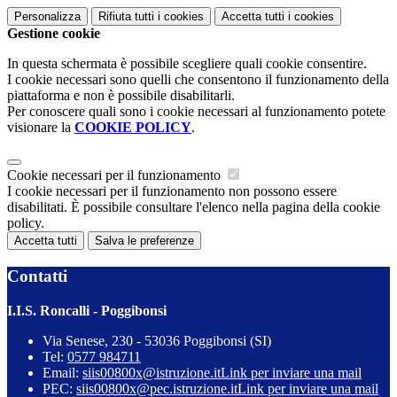
Personalizza
Rifiuta tutti
i cookies
Accetta tutti
i cookies
Gestione cookie
In questa schermata è possibile scegliere quali cookie consentire.
I cookie necessari sono quelli che consentono il funzionamento della
piattaforma e non è possibile disabilitarli.
Per conoscere quali sono i cookie necessari al funzionamento potete
visionare la
COOKIE POLICY
.
Cookie necessari per il funzionamento
I cookie necessari per il funzionamento non possono essere
disabilitati. È possibile consultare l'elenco nella pagina della cookie
policy.
Accetta tutti
Salva le preferenze
Contatti
I.I.S. Roncalli - Poggibonsi
Via Senese, 230 - 53036 Poggibonsi (SI)
Tel:
0577 984711
Email:
siis00800x@istruzione.it
Link per inviare una mail
PEC:
siis00800x@pec.istruzione.it
Link per inviare una mail