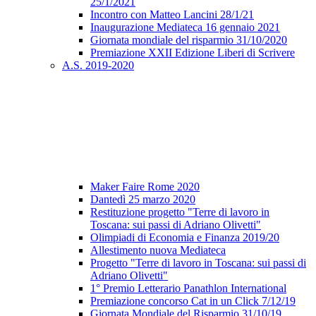
25/1/2021
Incontro con Matteo Lancini 28/1/21
Inaugurazione Mediateca 16 gennaio 2021
Giornata mondiale del risparmio 31/10/2020
Premiazione XXII Edizione Liberi di Scrivere
A.S. 2019-2020
Maker Faire Rome 2020
Dantedì 25 marzo 2020
Restituzione progetto "Terre di lavoro in
Toscana: sui passi di Adriano Olivetti"
Olimpiadi di Economia e Finanza 2019/20
Allestimento nuova Mediateca
Progetto "Terre di lavoro in Toscana: sui passi di
Adriano Olivetti"
1° Premio Letterario Panathlon International
Premiazione concorso Cat in un Click 7/12/19
Giornata Mondiale del Risparmio 31/10/19