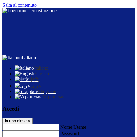
Salta al contenuto
Italiano
Italiano
English
中文
عربى
Shqiptare
Українська
Accedi
button close
×
Nome Utente
Password