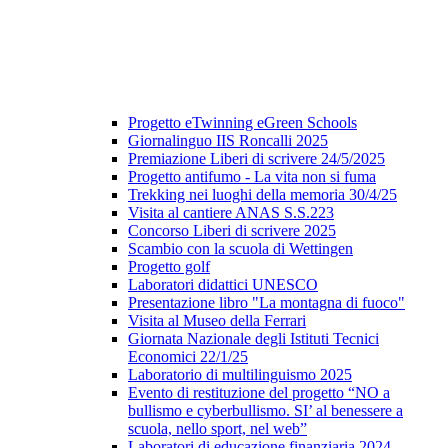
Progetto eTwinning eGreen Schools
Giornalinguo IIS Roncalli 2025
Premiazione Liberi di scrivere 24/5/2025
Progetto antifumo - La vita non si fuma
Trekking nei luoghi della memoria 30/4/25
Visita al cantiere ANAS S.S.223
Concorso Liberi di scrivere 2025
Scambio con la scuola di Wettingen
Progetto golf
Laboratori didattici UNESCO
Presentazione libro "La montagna di fuoco"
Visita al Museo della Ferrari
Giornata Nazionale degli Istituti Tecnici
Economici 22/1/25
Laboratorio di multilinguismo 2025
Evento di restituzione del progetto “NO a
bullismo e cyberbullismo. SI’ al benessere a
scuola, nello sport, nel web”
Laboratori di educazione finanziaria 2024