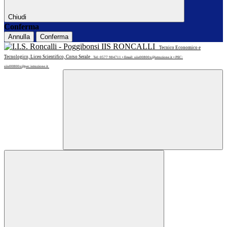
Chiudi
Conferma
Annulla
Conferma
IIS RONCALLI
Tecnico Economico e
Tecnologico, Liceo Scientifico, Corso Serale
Tel: 0577 984711 • Email: siis00800x@istruzione.it • PEC:
siis00800x@pec.istruzione.it