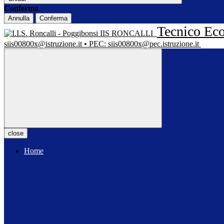
Conferma
Annulla
Conferma
Tecnico Eco
IIS RONCALLI
siis00800x@istruzione.it • PEC: siis00800x@pec.istruzione.it
close
Home