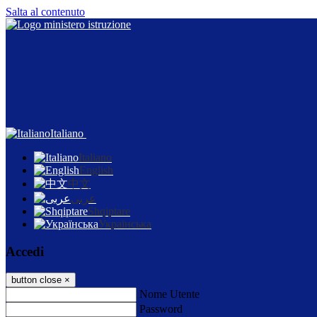
Salta al contenuto
Italiano
Italiano
English
中文
عربى
Shqiptare
Українська
Accedi
button close
×
Nome Utente
Password