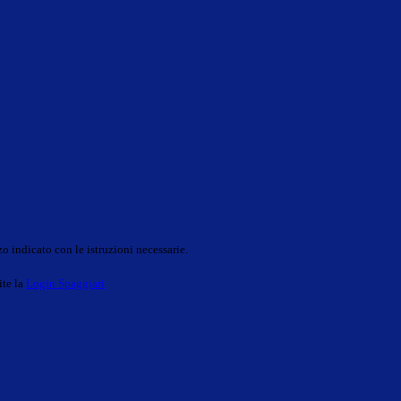
o indicato con le istruzioni necessarie.
ite la
Login Spaggiari