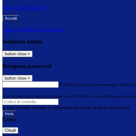
Password dimenticata?
-
Entra con SPID
Entra con CIE
Seleziona utente
button close
×
Recupero password
button close
×
E-mail
Verrà inviato un messaggio all'indirizz
Non hai una e-mail associata al nome utente? Effettua il reset della password tram
E-mail inviata, si prega di controllare la casella di posta elettronica!
Errore
Chiudi