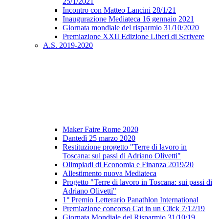
25/1/2021
Incontro con Matteo Lancini 28/1/21
Inaugurazione Mediateca 16 gennaio 2021
Giornata mondiale del risparmio 31/10/2020
Premiazione XXII Edizione Liberi di Scrivere
A.S. 2019-2020
Maker Faire Rome 2020
Dantedì 25 marzo 2020
Restituzione progetto "Terre di lavoro in
Toscana: sui passi di Adriano Olivetti"
Olimpiadi di Economia e Finanza 2019/20
Allestimento nuova Mediateca
Progetto "Terre di lavoro in Toscana: sui passi di
Adriano Olivetti"
1° Premio Letterario Panathlon International
Premiazione concorso Cat in un Click 7/12/19
Giornata Mondiale del Risparmio 31/10/19