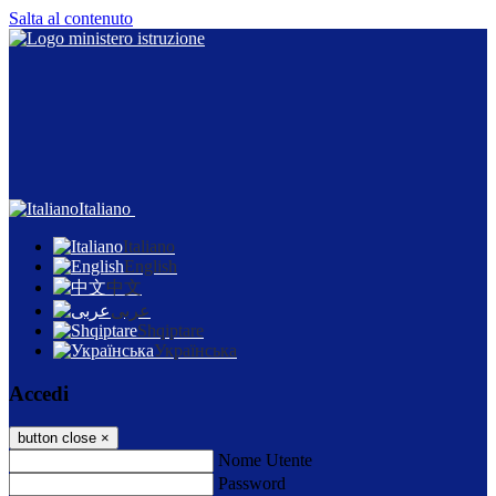
Salta al contenuto
Italiano
Italiano
English
中文
عربى
Shqiptare
Українська
Accedi
button close
×
Nome Utente
Password