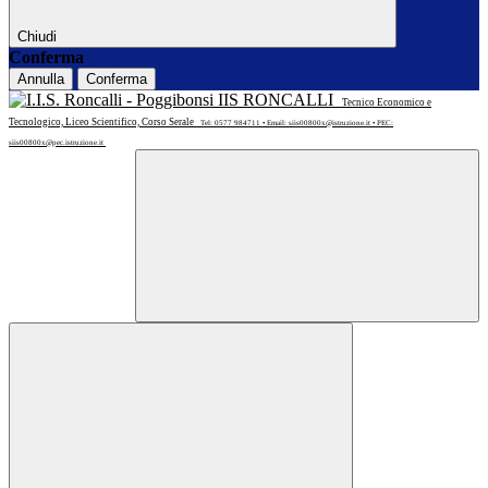
Chiudi
Conferma
Annulla
Conferma
IIS RONCALLI
Tecnico Economico e
Tecnologico, Liceo Scientifico, Corso Serale
Tel: 0577 984711 • Email: siis00800x@istruzione.it • PEC:
siis00800x@pec.istruzione.it