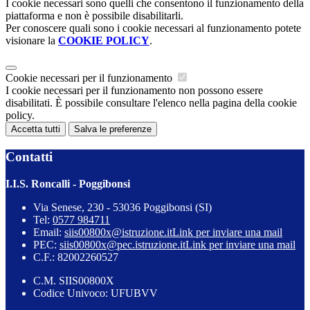
I cookie necessari sono quelli che consentono il funzionamento della
piattaforma e non è possibile disabilitarli.
Per conoscere quali sono i cookie necessari al funzionamento potete
visionare la
COOKIE POLICY
.
Cookie necessari per il funzionamento
I cookie necessari per il funzionamento non possono essere
disabilitati. È possibile consultare l'elenco nella pagina della cookie
policy.
Accetta tutti
Salva le preferenze
Contatti
I.I.S. Roncalli - Poggibonsi
Via Senese, 230 - 53036 Poggibonsi (SI)
Tel:
0577 984711
Email:
siis00800x@istruzione.it
Link per inviare una mail
PEC:
siis00800x@pec.istruzione.it
Link per inviare una mail
C.F.: 82002260527
C.M. SIIS00800X
Codice Univoco: UFUBVV