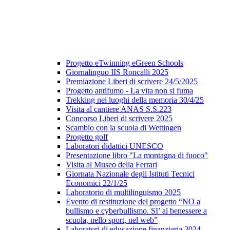
Progetto eTwinning eGreen Schools
Giornalinguo IIS Roncalli 2025
Premiazione Liberi di scrivere 24/5/2025
Progetto antifumo - La vita non si fuma
Trekking nei luoghi della memoria 30/4/25
Visita al cantiere ANAS S.S.223
Concorso Liberi di scrivere 2025
Scambio con la scuola di Wettingen
Progetto golf
Laboratori didattici UNESCO
Presentazione libro "La montagna di fuoco"
Visita al Museo della Ferrari
Giornata Nazionale degli Istituti Tecnici
Economici 22/1/25
Laboratorio di multilinguismo 2025
Evento di restituzione del progetto “NO a
bullismo e cyberbullismo. SI’ al benessere a
scuola, nello sport, nel web”
Laboratori di educazione finanziaria 2024