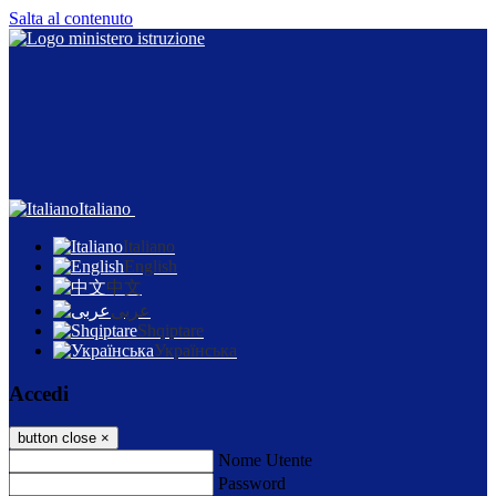
Salta al contenuto
Italiano
Italiano
English
中文
عربى
Shqiptare
Українська
Accedi
button close
×
Nome Utente
Password