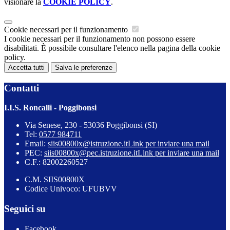
visionare la
COOKIE POLICY
.
Cookie necessari per il funzionamento
I cookie necessari per il funzionamento non possono essere
disabilitati. È possibile consultare l'elenco nella pagina della cookie
policy.
Accetta tutti
Salva le preferenze
Contatti
I.I.S. Roncalli - Poggibonsi
Via Senese, 230 - 53036 Poggibonsi (SI)
Tel:
0577 984711
Email:
siis00800x@istruzione.it
Link per inviare una mail
PEC:
siis00800x@pec.istruzione.it
Link per inviare una mail
C.F.: 82002260527
C.M. SIIS00800X
Codice Univoco: UFUBVV
Seguici su
Facebook