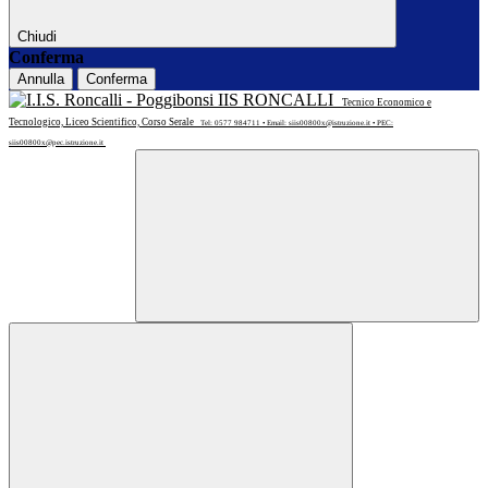
Chiudi
Conferma
Annulla
Conferma
IIS RONCALLI
Tecnico Economico e
Tecnologico, Liceo Scientifico, Corso Serale
Tel: 0577 984711 • Email: siis00800x@istruzione.it • PEC:
siis00800x@pec.istruzione.it