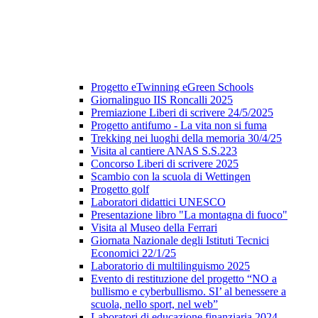
Progetto eTwinning eGreen Schools
Giornalinguo IIS Roncalli 2025
Premiazione Liberi di scrivere 24/5/2025
Progetto antifumo - La vita non si fuma
Trekking nei luoghi della memoria 30/4/25
Visita al cantiere ANAS S.S.223
Concorso Liberi di scrivere 2025
Scambio con la scuola di Wettingen
Progetto golf
Laboratori didattici UNESCO
Presentazione libro "La montagna di fuoco"
Visita al Museo della Ferrari
Giornata Nazionale degli Istituti Tecnici
Economici 22/1/25
Laboratorio di multilinguismo 2025
Evento di restituzione del progetto “NO a
bullismo e cyberbullismo. SI’ al benessere a
scuola, nello sport, nel web”
Laboratori di educazione finanziaria 2024