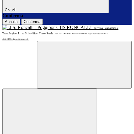
Chiudi
Conferma
Annulla
Conferma
IIS RONCALLI
Tecnico Economico e
Tecnologico, Liceo Scientifico, Corso Serale
Tel: 0577 984711 • Email: siis00800x@istruzione.it • PEC:
siis00800x@pec.istruzione.it