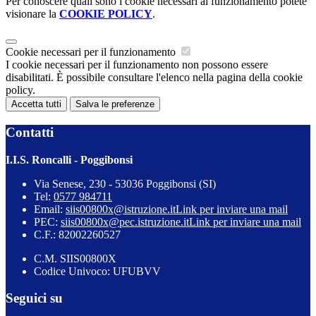
Per conoscere quali sono i cookie necessari al funzionamento potete
visionare la
COOKIE POLICY
.
Cookie necessari per il funzionamento
I cookie necessari per il funzionamento non possono essere
disabilitati. È possibile consultare l'elenco nella pagina della cookie
policy.
Accetta tutti
Salva le preferenze
Contatti
I.I.S. Roncalli - Poggibonsi
Via Senese, 230 - 53036 Poggibonsi (SI)
Tel:
0577 984711
Email:
siis00800x@istruzione.it
Link per inviare una mail
PEC:
siis00800x@pec.istruzione.it
Link per inviare una mail
C.F.: 82002260527
C.M. SIIS00800X
Codice Univoco: UFUBVV
Seguici su