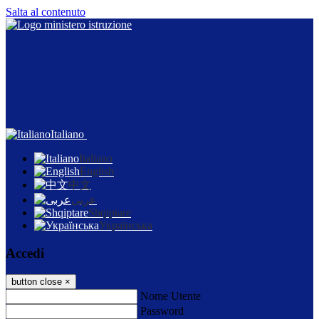
Salta al contenuto
Italiano
Italiano
English
中文
عربى
Shqiptare
Українська
Accedi
button close
×
Nome Utente
Password