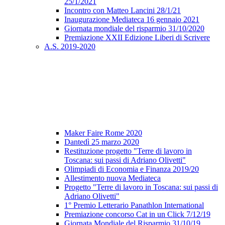
25/1/2021
Incontro con Matteo Lancini 28/1/21
Inaugurazione Mediateca 16 gennaio 2021
Giornata mondiale del risparmio 31/10/2020
Premiazione XXII Edizione Liberi di Scrivere
A.S. 2019-2020
Maker Faire Rome 2020
Dantedì 25 marzo 2020
Restituzione progetto "Terre di lavoro in
Toscana: sui passi di Adriano Olivetti"
Olimpiadi di Economia e Finanza 2019/20
Allestimento nuova Mediateca
Progetto "Terre di lavoro in Toscana: sui passi di
Adriano Olivetti"
1° Premio Letterario Panathlon International
Premiazione concorso Cat in un Click 7/12/19
Giornata Mondiale del Risparmio 31/10/19