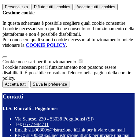
Personalizza
Rifiuta tutti
i cookies
Accetta tutti
i cookies
Gestione cookie
In questa schermata è possibile scegliere quali cookie consentire.
I cookie necessari sono quelli che consentono il funzionamento della
piattaforma e non è possibile disabilitarli.
Per conoscere quali sono i cookie necessari al funzionamento potete
visionare la
COOKIE POLICY
.
Cookie necessari per il funzionamento
I cookie necessari per il funzionamento non possono essere
disabilitati. È possibile consultare l'elenco nella pagina della cookie
policy.
Accetta tutti
Salva le preferenze
Contatti
I.I.S. Roncalli - Poggibonsi
Via Senese, 230 - 53036 Poggibonsi (SI)
Tel:
0577 984711
Email:
siis00800x@istruzione.it
Link per inviare una mail
PEC:
siis00800x@pec.istruzione.it
Link per inviare una mail