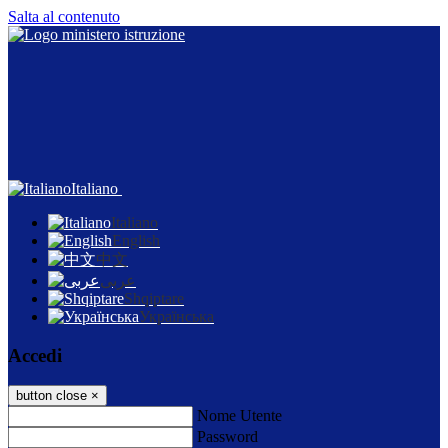
Salta al contenuto
Italiano
Italiano
English
中文
عربى
Shqiptare
Українська
Accedi
button close
×
Nome Utente
Password