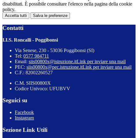
disabilitati. È possibile consultare l'elenco nella pagina della cookie
policy.
Accetta tutti
Salva le preferenze
Contatti
I.I.S. Roncalli - Poggibonsi
Via Senese, 230 - 53036 Poggibonsi (SI)
Tel:
0577 984711
Email:
siis00800x@istruzione.it
Link per inviare una mail
PEC:
siis00800x@pec.istruzione.it
Link per inviare una mail
C.F.: 82002260527
C.M. SIIS00800X
Codice Univoco: UFUBVV
Seguici su
Facebook
Instagram
Sezione Link Utili