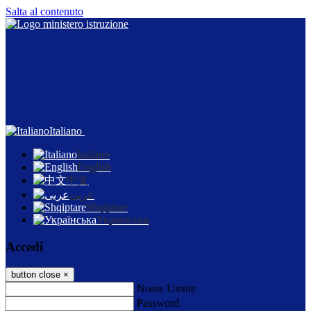
Salta al contenuto
Italiano
Italiano
English
中文
عربى
Shqiptare
Українська
Accedi
button close
×
Nome Utente
Password