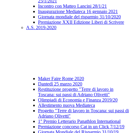
25/1/2021
Incontro con Matteo Lancini 28/1/21
Inaugurazione Mediateca 16 gennaio 2021
Giornata mondiale del risparmio 31/10/2020
Premiazione XXII Edizione Liberi di Scrivere
A.S. 2019-2020
Maker Faire Rome 2020
Dantedì 25 marzo 2020
Restituzione progetto "Terre di lavoro in
Toscana: sui passi di Adriano Olivetti"
Olimpiadi di Economia e Finanza 2019/20
Allestimento nuova Mediateca
Progetto "Terre di lavoro in Toscana: sui passi di
Adriano Olivetti"
1° Premio Letterario Panathlon International
Premiazione concorso Cat in un Click 7/12/19
Giornata Mondiale del Risparmio 31/10/19