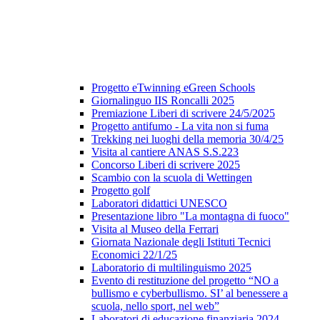
Progetto eTwinning eGreen Schools
Giornalinguo IIS Roncalli 2025
Premiazione Liberi di scrivere 24/5/2025
Progetto antifumo - La vita non si fuma
Trekking nei luoghi della memoria 30/4/25
Visita al cantiere ANAS S.S.223
Concorso Liberi di scrivere 2025
Scambio con la scuola di Wettingen
Progetto golf
Laboratori didattici UNESCO
Presentazione libro "La montagna di fuoco"
Visita al Museo della Ferrari
Giornata Nazionale degli Istituti Tecnici
Economici 22/1/25
Laboratorio di multilinguismo 2025
Evento di restituzione del progetto “NO a
bullismo e cyberbullismo. SI’ al benessere a
scuola, nello sport, nel web”
Laboratori di educazione finanziaria 2024