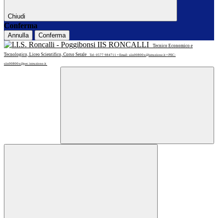
Chiudi
Conferma
Annulla
Conferma
IIS RONCALLI
Tecnico Economico e
Tecnologico, Liceo Scientifico, Corso Serale
Tel: 0577 984711 • Email: siis00800x@istruzione.it • PEC:
siis00800x@pec.istruzione.it