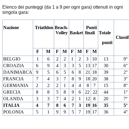
Elenco dei punteggi (da 1 a 9 per ogni gara) ottenuti in ogni
singola gara:
Nazione
Triathlon
Beach-
Punti
Volley
Basket
finali
Totale
Classi
punti
F
M
F
M
F
M
F
M
BELGIO
1
6
2
2
1
2
3
10
13
9°
CROAZIA
6
9
4
3
3
5
13
17
30
6°
DANIMARCA
9
5
6
5
6
8
21
18
39
2°
FRANCIA
7
4
3
7
8
9
18
20
38
3°
GERMANIA
2
2
2
1
4
4
8
7
15
8°
GRECIA
8
8
5
8
9
6
22
22
44
1°
OLANDA
3
3
7
4
2
1
12
8
20
7°
ITALIA
4
7
8
6
7
3
19
16
35
5°
POLONIA
5
1
9
9
5
7
19
17
36
4°