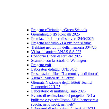
Progetto eTwinning eGreen Schools
Giornalinguo IIS Roncalli 2025
Premiazione Liberi di scrivere 24/5/2025
Progetto antifumo - La vita non si fuma
Trekking nei luoghi della memoria 30/4/25
Visita al cantiere ANAS S.S.223
Concorso Liberi di scrivere 2025
Scambio con la scuola di Wettingen
Progetto golf
Laboratori didattici UNESCO
Presentazione libro "La montagna di fuoco"
Visita al Museo della Ferrari
Giornata Nazionale degli Istituti Tecnici
Economici 22/1/25
Laboratorio di multilinguismo 2025
Evento di restituzione del progetto “NO a
bullismo e cyberbullismo. SI’ al benessere a
scuola, nello sport, nel web”
Laboratori di educazione finanziaria 2024