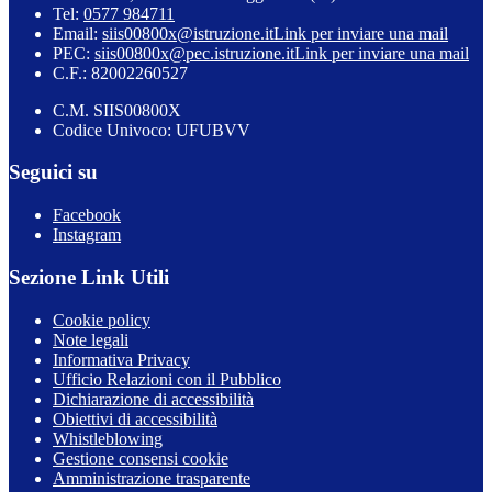
Tel:
0577 984711
Email:
siis00800x@istruzione.it
Link per inviare una mail
PEC:
siis00800x@pec.istruzione.it
Link per inviare una mail
C.F.: 82002260527
C.M. SIIS00800X
Codice Univoco: UFUBVV
Seguici su
Facebook
Instagram
Sezione Link Utili
Cookie policy
Note legali
Informativa Privacy
Ufficio Relazioni con il Pubblico
Dichiarazione di accessibilità
Obiettivi di accessibilità
Whistleblowing
Gestione consensi cookie
Amministrazione trasparente