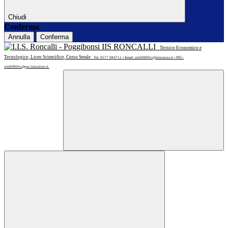
Chiudi
Conferma
Annulla
Conferma
IIS RONCALLI
Tecnico Economico e
Tecnologico, Liceo Scientifico, Corso Serale
Tel: 0577 984711 • Email: siis00800x@istruzione.it • PEC:
siis00800x@pec.istruzione.it