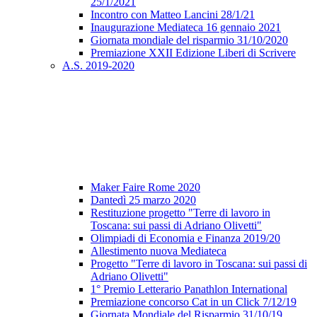
25/1/2021
Incontro con Matteo Lancini 28/1/21
Inaugurazione Mediateca 16 gennaio 2021
Giornata mondiale del risparmio 31/10/2020
Premiazione XXII Edizione Liberi di Scrivere
A.S. 2019-2020
Maker Faire Rome 2020
Dantedì 25 marzo 2020
Restituzione progetto "Terre di lavoro in
Toscana: sui passi di Adriano Olivetti"
Olimpiadi di Economia e Finanza 2019/20
Allestimento nuova Mediateca
Progetto "Terre di lavoro in Toscana: sui passi di
Adriano Olivetti"
1° Premio Letterario Panathlon International
Premiazione concorso Cat in un Click 7/12/19
Giornata Mondiale del Risparmio 31/10/19