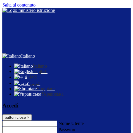
Salta al contenuto
Italiano
Italiano
English
中文
عربى
Shqiptare
Українська
Accedi
button close
×
Nome Utente
Password