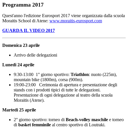
Programma 2017
Quest'anno l'edizione Eurosport 2017 viene organizzata dalla scuola
Moraitis School di Atene:
www.moraitis-eurosport.com
GUARDA IL VIDEO 2017
Domenica 23 aprile
Arrivo delle delegazioni
Lunedi 24 aprile
9:30-13:00 1° giorno sportivo:
Triathlon
: nuoto (225m),
mountain bike (1800m), corsa (900m).
19:00-23:00 Cerimonia di apertura e presentazione degli
stands con i prodotti tipici di tutte le delegazioni.
Presentazione di ogni delegazione al teatro della scuola
Moraitis (Atene).
Martedi 25 aprile
2° giorno sportivo: torneo di
Beach-volley maschile
e torneo
di
basket femminile
al centro sportivo di Loutraki.