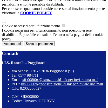
piattaforma e non è possibile disabilitarli.
Per conoscere quali sono i cookie necessari al funzionamento potete
visionare la
COOKIE POLICY
.
Cookie necessari per il funzionamento
I cookie necessari per il funzionamento non possono essere
disabilitati. È possibile consultare l'elenco nella pagina della cookie
policy.
Accetta tutti
Salva le preferenze
Contatti
I.I.S. Roncalli - Poggibonsi
Via Senese, 230 - 53036 Poggibonsi (SI)
Tel:
0577 984711
Email:
siis00800x@istruzione.it
Link per inviare una mail
PEC:
siis00800x@pec.istruzione.it
Link per inviare una mail
C.F.: 82002260527
C.M. SIIS00800X
Codice Univoco: UFUBVV