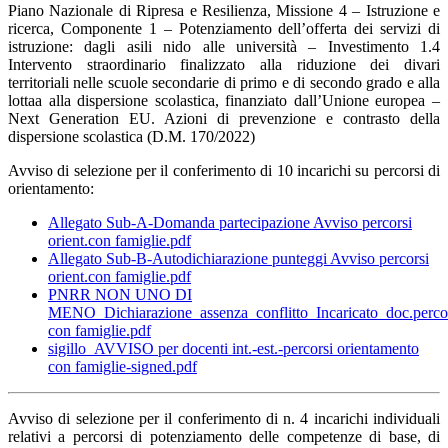
Piano Nazionale di Ripresa e Resilienza, Missione 4 – Istruzione e
ricerca, Componente
1 – Potenziamento dell’offerta dei servizi di
istruzione: dagli asili nido alle università –
Investi
mento 1.4
Intervento straordinario finalizzato alla riduzione dei divari
territoriali nelle
scuole secondarie di primo e di secondo grado e alla
lotta
a alla dispersione scolasti
ca, finanziato
dall’Unione europea –
Next Generati
on EU. Azioni di prevenzione e contrasto della
dispersione
scolasti
ca (D.M. 170/2022)
Avviso di selezione per il conferimento di 10 incarichi su percorsi di
orientamento:
Allegato Sub-A-Domanda partecipazione Avviso percorsi
orient.con famiglie.pdf
Allegato Sub-B-Autodichiarazione punteggi Avviso percorsi
orient.con famiglie.pdf
PNRR NON UNO DI
MENO_Dichiarazione_assenza_conflitto_Incaricato_doc.perco
con famiglie.pdf
sigillo_AVVISO per docenti int.-est.-percorsi orientamento
con famiglie-signed.pdf
Avviso di selezione per il conferimento di n. 4 incarichi individuali
relativi a percorsi di potenziamento delle competenze di base, di