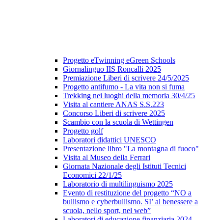
Progetto eTwinning eGreen Schools
Giornalinguo IIS Roncalli 2025
Premiazione Liberi di scrivere 24/5/2025
Progetto antifumo - La vita non si fuma
Trekking nei luoghi della memoria 30/4/25
Visita al cantiere ANAS S.S.223
Concorso Liberi di scrivere 2025
Scambio con la scuola di Wettingen
Progetto golf
Laboratori didattici UNESCO
Presentazione libro "La montagna di fuoco"
Visita al Museo della Ferrari
Giornata Nazionale degli Istituti Tecnici
Economici 22/1/25
Laboratorio di multilinguismo 2025
Evento di restituzione del progetto “NO a
bullismo e cyberbullismo. SI’ al benessere a
scuola, nello sport, nel web”
Laboratori di educazione finanziaria 2024