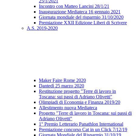
25/1/2021
Incontro con Matteo Lancini 28/1/21
Inaugurazione Mediateca 16 gennaio 2021
Giornata mondiale del risparmio 31/10/2020
Premiazione XXII Edizione Liberi di Scrivere
A.S. 2019-2020
Maker Faire Rome 2020
Dantedì 25 marzo 2020
Restituzione progetto "Terre di lavoro in
Toscana: sui passi di Adriano Olivetti"
Olimpiadi di Economia e Finanza 2019/20
Allestimento nuova Mediateca
Progetto "Terre di lavoro in Toscana: sui passi di
Adriano Olivetti"
1° Premio Letterario Panathlon International
Premiazione concorso Cat in un Click 7/12/19
Giornata Mondiale del Risparmio 31/10/19