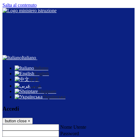
Salta al contenuto
Italiano
Italiano
English
中文
عربى
Shqiptare
Українська
Accedi
button close
×
Nome Utente
Password