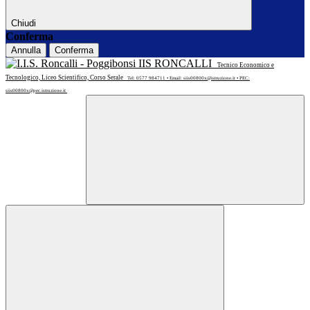
Chiudi
Conferma
Annulla
Conferma
IIS RONCALLI
Tecnico Economico e
Tecnologico, Liceo Scientifico, Corso Serale
Tel: 0577 984711 • Email: siis00800x@istruzione.it • PEC:
siis00800x@pec.istruzione.it