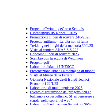
Progetto eTwinning eGreen Schools
Giornalinguo IIS Roncalli 2025
Premiazione Liberi di scrivere 24/5/2025
Progetto antifumo - La vita non si fuma
Trekking nei luoghi della memoria 30/4/25
Visita al cantiere ANAS S.S.223
Concorso Liberi di scrivere 2025
Scambio con la scuola di Wettingen
Progetto golf
Laboratori didattici UNESCO
Presentazione libro "La montagna di fuoco"
Visita al Museo della Ferrari
Giornata Nazionale degli Istituti Tecnici
Economici 22/1/25
Laboratorio di multilinguismo 2025
Evento di restituzione del progetto “NO a
bullismo e cyberbullismo. SI’ al benessere a
scuola, nello sport, nel web”
Laboratori di educazione finanziaria 2024