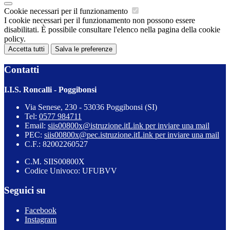
Cookie necessari per il funzionamento
I cookie necessari per il funzionamento non possono essere
disabilitati. È possibile consultare l'elenco nella pagina della cookie
policy.
Accetta tutti
Salva le preferenze
Contatti
I.I.S. Roncalli - Poggibonsi
Via Senese, 230 - 53036 Poggibonsi (SI)
Tel:
0577 984711
Email:
siis00800x@istruzione.it
Link per inviare una mail
PEC:
siis00800x@pec.istruzione.it
Link per inviare una mail
C.F.: 82002260527
C.M. SIIS00800X
Codice Univoco: UFUBVV
Seguici su
Facebook
Instagram