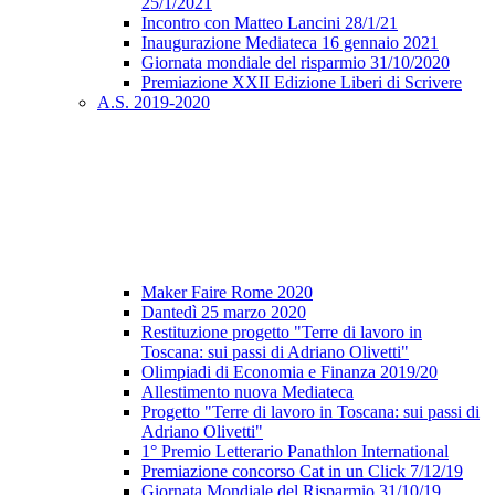
25/1/2021
Incontro con Matteo Lancini 28/1/21
Inaugurazione Mediateca 16 gennaio 2021
Giornata mondiale del risparmio 31/10/2020
Premiazione XXII Edizione Liberi di Scrivere
A.S. 2019-2020
Maker Faire Rome 2020
Dantedì 25 marzo 2020
Restituzione progetto "Terre di lavoro in
Toscana: sui passi di Adriano Olivetti"
Olimpiadi di Economia e Finanza 2019/20
Allestimento nuova Mediateca
Progetto "Terre di lavoro in Toscana: sui passi di
Adriano Olivetti"
1° Premio Letterario Panathlon International
Premiazione concorso Cat in un Click 7/12/19
Giornata Mondiale del Risparmio 31/10/19