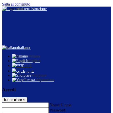
Salta al contenuto
Italiano
Italiano
English
中文
عربى
Shqiptare
Українська
Accedi
button close
×
Nome Utente
Password