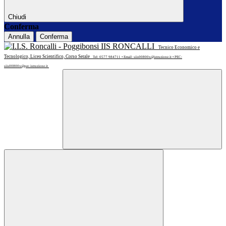
Chiudi
Conferma
Annulla
Conferma
IIS RONCALLI
Tecnico Economico e
Tecnologico, Liceo Scientifico, Corso Serale
Tel: 0577 984711 • Email: siis00800x@istruzione.it • PEC:
siis00800x@pec.istruzione.it