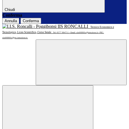
Chiudi
Conferma
Annulla
Conferma
IIS RONCALLI
Tecnico Economico e
Tecnologico, Liceo Scientifico, Corso Serale
Tel: 0577 984711 • Email: siis00800x@istruzione.it • PEC:
siis00800x@pec.istruzione.it