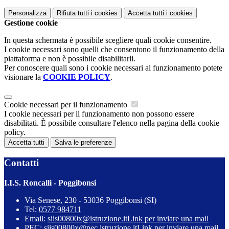
Personalizza
Rifiuta tutti
i cookies
Accetta tutti
i cookies
Gestione cookie
In questa schermata è possibile scegliere quali cookie consentire.
I cookie necessari sono quelli che consentono il funzionamento della
piattaforma e non è possibile disabilitarli.
Per conoscere quali sono i cookie necessari al funzionamento potete
visionare la
COOKIE POLICY
.
Cookie necessari per il funzionamento
I cookie necessari per il funzionamento non possono essere
disabilitati. È possibile consultare l'elenco nella pagina della cookie
policy.
Accetta tutti
Salva le preferenze
Contatti
I.I.S. Roncalli - Poggibonsi
Via Senese, 230 - 53036 Poggibonsi (SI)
Tel:
0577 984711
Email:
siis00800x@istruzione.it
Link per inviare una mail
PEC:
siis00800x@pec.istruzione.it
Link per inviare una mail