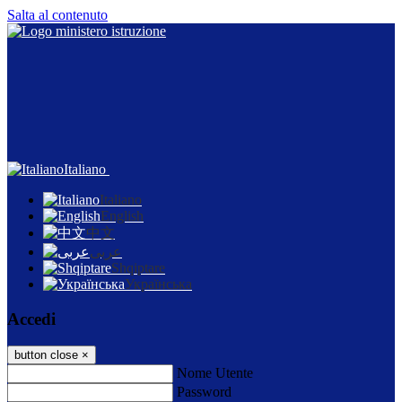
Salta al contenuto
Italiano
Italiano
English
中文
عربى
Shqiptare
Українська
Accedi
button close
×
Nome Utente
Password