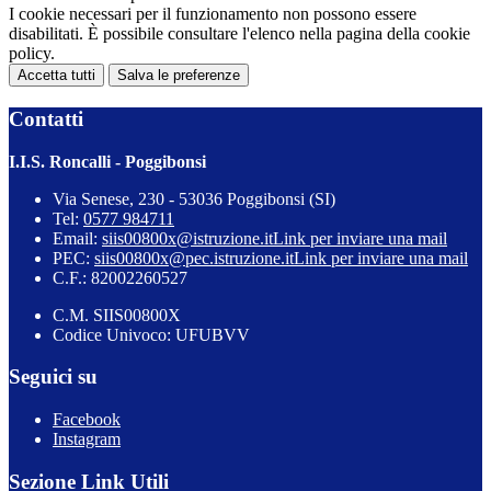
I cookie necessari per il funzionamento non possono essere
disabilitati. È possibile consultare l'elenco nella pagina della cookie
policy.
Accetta tutti
Salva le preferenze
Contatti
I.I.S. Roncalli - Poggibonsi
Via Senese, 230 - 53036 Poggibonsi (SI)
Tel:
0577 984711
Email:
siis00800x@istruzione.it
Link per inviare una mail
PEC:
siis00800x@pec.istruzione.it
Link per inviare una mail
C.F.: 82002260527
C.M. SIIS00800X
Codice Univoco: UFUBVV
Seguici su
Facebook
Instagram
Sezione Link Utili