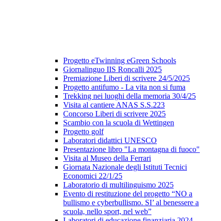
Progetto eTwinning eGreen Schools
Giornalinguo IIS Roncalli 2025
Premiazione Liberi di scrivere 24/5/2025
Progetto antifumo - La vita non si fuma
Trekking nei luoghi della memoria 30/4/25
Visita al cantiere ANAS S.S.223
Concorso Liberi di scrivere 2025
Scambio con la scuola di Wettingen
Progetto golf
Laboratori didattici UNESCO
Presentazione libro "La montagna di fuoco"
Visita al Museo della Ferrari
Giornata Nazionale degli Istituti Tecnici
Economici 22/1/25
Laboratorio di multilinguismo 2025
Evento di restituzione del progetto “NO a
bullismo e cyberbullismo. SI’ al benessere a
scuola, nello sport, nel web”
Laboratori di educazione finanziaria 2024