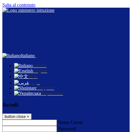
Salta al contenuto
Italiano
Italiano
English
中文
عربى
Shqiptare
Українська
Accedi
button close
×
Nome Utente
Password