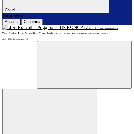
Chiudi
Conferma
Annulla
Conferma
IIS RONCALLI
Tecnico Economico e
Tecnologico, Liceo Scientifico, Corso Serale
Tel: 0577 984711 • Email: siis00800x@istruzione.it • PEC:
siis00800x@pec.istruzione.it