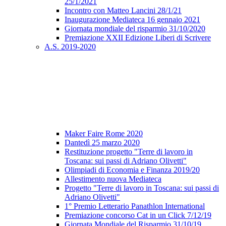
25/1/2021
Incontro con Matteo Lancini 28/1/21
Inaugurazione Mediateca 16 gennaio 2021
Giornata mondiale del risparmio 31/10/2020
Premiazione XXII Edizione Liberi di Scrivere
A.S. 2019-2020
Maker Faire Rome 2020
Dantedì 25 marzo 2020
Restituzione progetto "Terre di lavoro in
Toscana: sui passi di Adriano Olivetti"
Olimpiadi di Economia e Finanza 2019/20
Allestimento nuova Mediateca
Progetto "Terre di lavoro in Toscana: sui passi di
Adriano Olivetti"
1° Premio Letterario Panathlon International
Premiazione concorso Cat in un Click 7/12/19
Giornata Mondiale del Risparmio 31/10/19