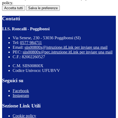
policy.
Accetta tutti
Salva le preferenze
Contatti
I.I.S. Roncalli - Poggibonsi
Via Senese, 230 - 53036 Poggibonsi (SI)
Tel:
0577 984711
Email:
siis00800x@istruzione.it
Link per inviare una mail
PEC:
siis00800x@pec.istruzione.it
Link per inviare una mail
C.F.: 82002260527
C.M. SIIS00800X
Codice Univoco: UFUBVV
Seguici su
Facebook
Instagram
Sezione Link Utili
Cookie policy