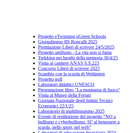
Progetto eTwinning eGreen Schools
Giornalinguo IIS Roncalli 2025
Premiazione Liberi di scrivere 24/5/2025
Progetto antifumo - La vita non si fuma
Trekking nei luoghi della memoria 30/4/25
Visita al cantiere ANAS S.S.223
Concorso Liberi di scrivere 2025
Scambio con la scuola di Wettingen
Progetto golf
Laboratori didattici UNESCO
Presentazione libro "La montagna di fuoco"
Visita al Museo della Ferrari
Giornata Nazionale degli Istituti Tecnici
Economici 22/1/25
Laboratorio di multilinguismo 2025
Evento di restituzione del progetto “NO a
bullismo e cyberbullismo. SI’ al benessere a
scuola, nello sport, nel web”
Laboratori di educazione finanziaria 2024