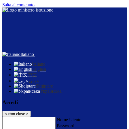
Salta al contenuto
Italiano
Italiano
English
中文
عربى
Shqiptare
Українська
Accedi
button close
×
Nome Utente
Password