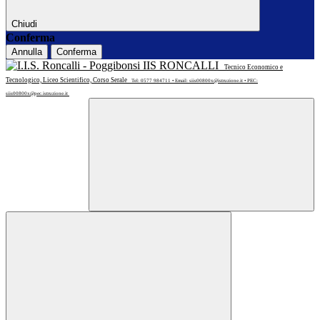
Chiudi
Conferma
Annulla
Conferma
IIS RONCALLI
Tecnico Economico e
Tecnologico, Liceo Scientifico, Corso Serale
Tel: 0577 984711 • Email: siis00800x@istruzione.it • PEC:
siis00800x@pec.istruzione.it