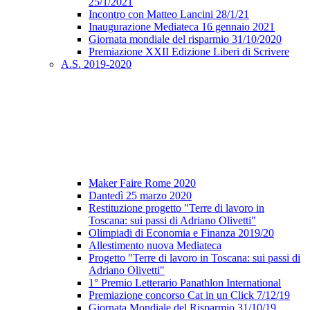
25/1/2021
Incontro con Matteo Lancini 28/1/21
Inaugurazione Mediateca 16 gennaio 2021
Giornata mondiale del risparmio 31/10/2020
Premiazione XXII Edizione Liberi di Scrivere
A.S. 2019-2020
Maker Faire Rome 2020
Dantedì 25 marzo 2020
Restituzione progetto "Terre di lavoro in
Toscana: sui passi di Adriano Olivetti"
Olimpiadi di Economia e Finanza 2019/20
Allestimento nuova Mediateca
Progetto "Terre di lavoro in Toscana: sui passi di
Adriano Olivetti"
1° Premio Letterario Panathlon International
Premiazione concorso Cat in un Click 7/12/19
Giornata Mondiale del Risparmio 31/10/19