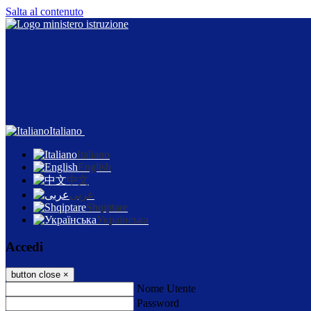
Salta al contenuto
Italiano
Italiano
English
中文
عربى
Shqiptare
Українська
Accedi
button close
×
Nome Utente
Password