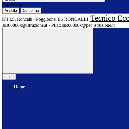
Conferma
Annulla
Conferma
Tecnico Eco
IIS RONCALLI
siis00800x@istruzione.it • PEC: siis00800x@pec.istruzione.it
close
Home