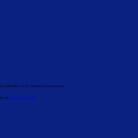
o indicato con le istruzioni necessarie.
ite la
Login Spaggiari