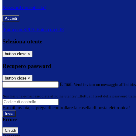
Password dimenticata?
-
Entra con SPID
Entra con CIE
Seleziona utente
button close
×
Recupero password
button close
×
E-mail
Verrà inviato un messaggio all'indirizz
Non hai una e-mail associata al nome utente? Effettua il reset della password tram
E-mail inviata, si prega di controllare la casella di posta elettronica!
Errore
Chiudi