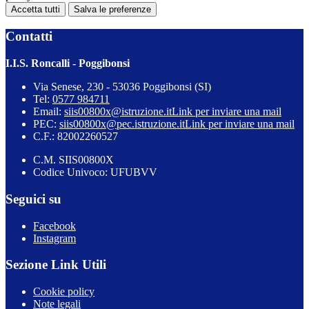
Accetta tutti
Salva le preferenze
Contatti
I.I.S. Roncalli - Poggibonsi
Via Senese, 230 - 53036 Poggibonsi (SI)
Tel:
0577 984711
Email:
siis00800x@istruzione.it
Link per inviare una mail
PEC:
siis00800x@pec.istruzione.it
Link per inviare una mail
C.F.: 82002260527
C.M. SIIS00800X
Codice Univoco: UFUBVV
Seguici su
Facebook
Instagram
Sezione Link Utili
Cookie policy
Note legali