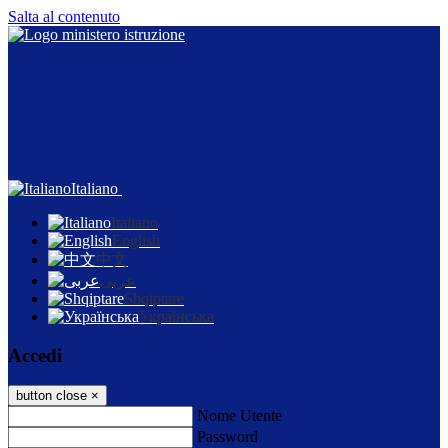
Salta al contenuto
Italiano
Italiano
English
中文
عربى
Shqiptare
Українська
Accedi
button close
×
Nome Utente
Password