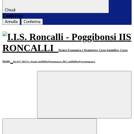
Chiudi
Conferma
Annulla
Conferma
IIS
RONCALLI
Tecnico Economico e Tecnologico, Liceo Scientifico, Corso
Serale
Tel: 0577 984711 • Email: siis00800x@istruzione.it • PEC: siis00800x@pec.istruzione.it