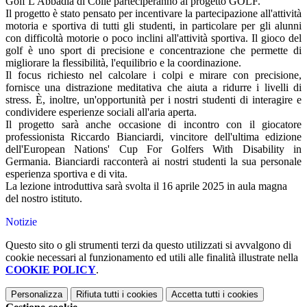
Golf L'Abbadia di Colle parteciperanno al progetto GOLF.
Il progetto è stato pensato per incentivare la partecipazione all'attività
motoria e sportiva di tutti gli studenti, in particolare per gli alunni
con difficoltà motorie o poco inclini all'attività sportiva. Il gioco del
golf è uno sport di precisione e concentrazione che permette di
migliorare la flessibilità, l'equilibrio e la coordinazione.
Il focus richiesto nel calcolare i colpi e mirare con precisione,
fornisce una distrazione meditativa che aiuta a ridurre i livelli di
stress. È, inoltre, un'opportunità per i nostri studenti di interagire e
condividere esperienze sociali all'aria aperta.
Il progetto sarà anche occasione di incontro con il giocatore
professionista Riccardo Bianciardi, vincitore dell'ultima edizione
dell'European Nations' Cup For Golfers With Disability in
Germania. Bianciardi racconterà ai nostri studenti la sua personale
esperienza sportiva e di vita.
La l
ezione introduttiva sarà svolta il 16 aprile 2025 in aula magna
del nostro istituto.
Notizie
Questo sito o gli strumenti terzi da questo utilizzati si avvalgono di
cookie necessari al funzionamento ed utili alle finalità illustrate nella
COOKIE POLICY
.
Personalizza
Rifiuta tutti
i cookies
Accetta tutti
i cookies