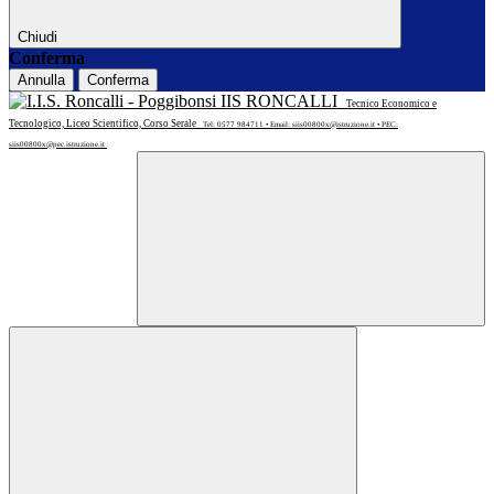
Chiudi
Conferma
Annulla
Conferma
IIS RONCALLI
Tecnico Economico e
Tecnologico, Liceo Scientifico, Corso Serale
Tel: 0577 984711 • Email: siis00800x@istruzione.it • PEC:
siis00800x@pec.istruzione.it