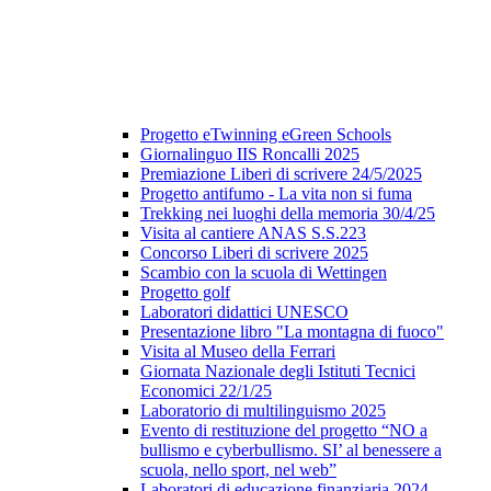
Progetto eTwinning eGreen Schools
Giornalinguo IIS Roncalli 2025
Premiazione Liberi di scrivere 24/5/2025
Progetto antifumo - La vita non si fuma
Trekking nei luoghi della memoria 30/4/25
Visita al cantiere ANAS S.S.223
Concorso Liberi di scrivere 2025
Scambio con la scuola di Wettingen
Progetto golf
Laboratori didattici UNESCO
Presentazione libro "La montagna di fuoco"
Visita al Museo della Ferrari
Giornata Nazionale degli Istituti Tecnici
Economici 22/1/25
Laboratorio di multilinguismo 2025
Evento di restituzione del progetto “NO a
bullismo e cyberbullismo. SI’ al benessere a
scuola, nello sport, nel web”
Laboratori di educazione finanziaria 2024