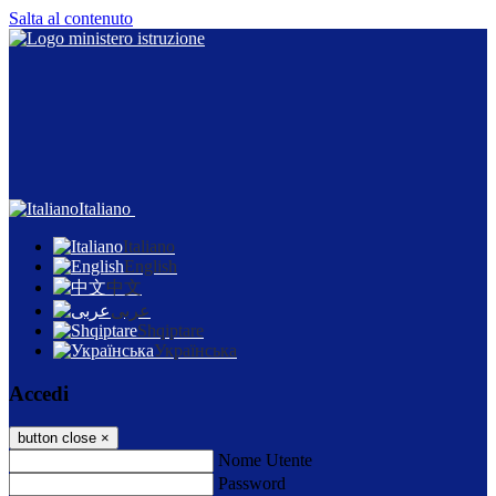
Salta al contenuto
Italiano
Italiano
English
中文
عربى
Shqiptare
Українська
Accedi
button close
×
Nome Utente
Password