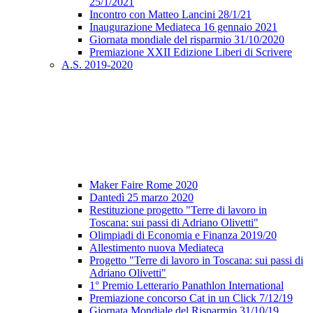
25/1/2021
Incontro con Matteo Lancini 28/1/21
Inaugurazione Mediateca 16 gennaio 2021
Giornata mondiale del risparmio 31/10/2020
Premiazione XXII Edizione Liberi di Scrivere
A.S. 2019-2020
Maker Faire Rome 2020
Dantedì 25 marzo 2020
Restituzione progetto "Terre di lavoro in
Toscana: sui passi di Adriano Olivetti"
Olimpiadi di Economia e Finanza 2019/20
Allestimento nuova Mediateca
Progetto "Terre di lavoro in Toscana: sui passi di
Adriano Olivetti"
1° Premio Letterario Panathlon International
Premiazione concorso Cat in un Click 7/12/19
Giornata Mondiale del Risparmio 31/10/19