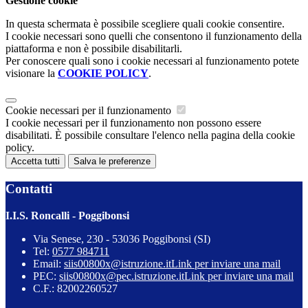
Gestione cookie
In questa schermata è possibile scegliere quali cookie consentire.
I cookie necessari sono quelli che consentono il funzionamento della
piattaforma e non è possibile disabilitarli.
Per conoscere quali sono i cookie necessari al funzionamento potete
visionare la
COOKIE POLICY
.
Cookie necessari per il funzionamento
I cookie necessari per il funzionamento non possono essere
disabilitati. È possibile consultare l'elenco nella pagina della cookie
policy.
Accetta tutti
Salva le preferenze
Contatti
I.I.S. Roncalli - Poggibonsi
Via Senese, 230 - 53036 Poggibonsi (SI)
Tel:
0577 984711
Email:
siis00800x@istruzione.it
Link per inviare una mail
PEC:
siis00800x@pec.istruzione.it
Link per inviare una mail
C.F.: 82002260527