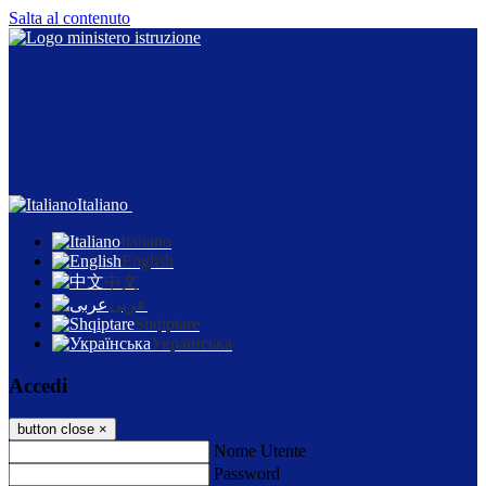
Salta al contenuto
Italiano
Italiano
English
中文
عربى
Shqiptare
Українська
Accedi
button close
×
Nome Utente
Password