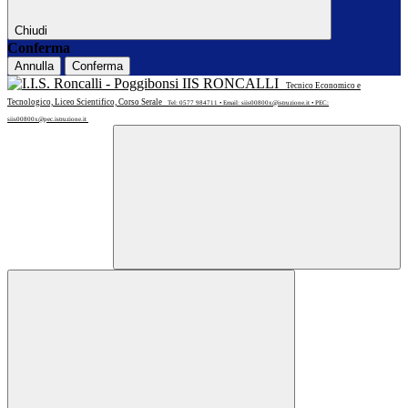
Chiudi
Conferma
Annulla
Conferma
IIS RONCALLI
Tecnico Economico e
Tecnologico, Liceo Scientifico, Corso Serale
Tel: 0577 984711 • Email: siis00800x@istruzione.it • PEC:
siis00800x@pec.istruzione.it