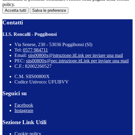
policy.
Accetta tutti
Salva le preferenze
Contatti
I.I.S. Roncalli - Poggibonsi
Via Senese, 230 - 53036 Poggibonsi (SI)
Tel:
0577 984711
Email:
siis00800x@istruzione.it
Link per inviare una mail
PEC:
siis00800x@pec.istruzione.it
Link per inviare una mail
C.F.: 82002260527
C.M. SIIS00800X
Codice Univoco: UFUBVV
Seguici su
Facebook
Instagram
Sezione Link Utili
Cookie policy