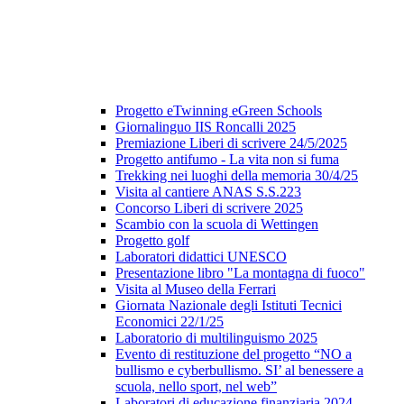
Progetto eTwinning eGreen Schools
Giornalinguo IIS Roncalli 2025
Premiazione Liberi di scrivere 24/5/2025
Progetto antifumo - La vita non si fuma
Trekking nei luoghi della memoria 30/4/25
Visita al cantiere ANAS S.S.223
Concorso Liberi di scrivere 2025
Scambio con la scuola di Wettingen
Progetto golf
Laboratori didattici UNESCO
Presentazione libro "La montagna di fuoco"
Visita al Museo della Ferrari
Giornata Nazionale degli Istituti Tecnici
Economici 22/1/25
Laboratorio di multilinguismo 2025
Evento di restituzione del progetto “NO a
bullismo e cyberbullismo. SI’ al benessere a
scuola, nello sport, nel web”
Laboratori di educazione finanziaria 2024