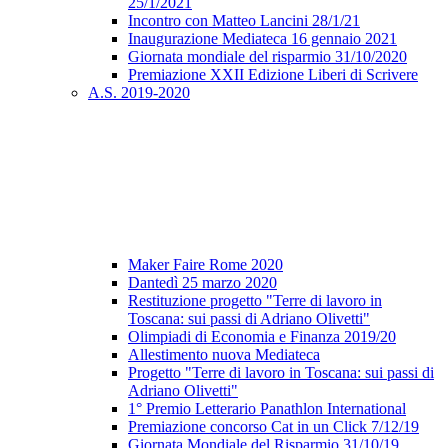
25/1/2021
Incontro con Matteo Lancini 28/1/21
Inaugurazione Mediateca 16 gennaio 2021
Giornata mondiale del risparmio 31/10/2020
Premiazione XXII Edizione Liberi di Scrivere
A.S. 2019-2020
Maker Faire Rome 2020
Dantedì 25 marzo 2020
Restituzione progetto "Terre di lavoro in
Toscana: sui passi di Adriano Olivetti"
Olimpiadi di Economia e Finanza 2019/20
Allestimento nuova Mediateca
Progetto "Terre di lavoro in Toscana: sui passi di
Adriano Olivetti"
1° Premio Letterario Panathlon International
Premiazione concorso Cat in un Click 7/12/19
Giornata Mondiale del Risparmio 31/10/19