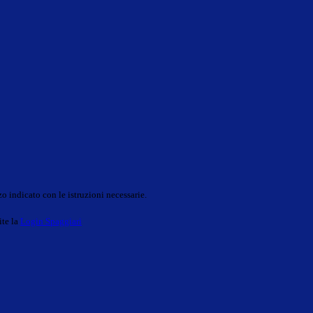
o indicato con le istruzioni necessarie.
ite la
Login Spaggiari