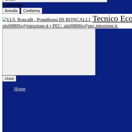
Conferma
Annulla
Conferma
Tecnico Eco
IIS RONCALLI
siis00800x@istruzione.it • PEC: siis00800x@pec.istruzione.it
close
Home