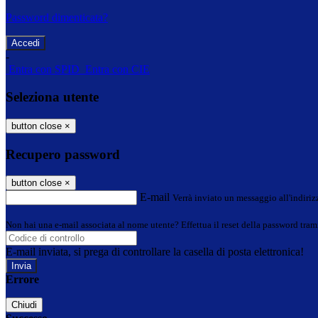
Password dimenticata?
-
Entra con SPID
Entra con CIE
Seleziona utente
button close
×
Recupero password
button close
×
E-mail
Verrà inviato un messaggio all'indirizz
Non hai una e-mail associata al nome utente? Effettua il reset della password tram
E-mail inviata, si prega di controllare la casella di posta elettronica!
Errore
Chiudi