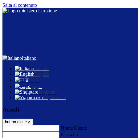
Salta al contenuto
Italiano
Italiano
English
中文
عربى
Shqiptare
Українська
Accedi
button close
×
Nome Utente
Password