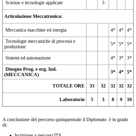
Scienze e tecnologie applicate
3
Articolazione Meccatronica:
Meccanica macchine ed energia
4*
4*
4*
Tecnologie meccaniche di processi e
5*
5*
5*
produzione
Sistemi ed automazione
4*
3*
3*
Disegno Prog. e org. Ind.
3*
4*
5*
(MECCANICA)
TOTALE ORE
33
32
32
32
32
Laboratorio
5
3
8
9
10
A conclusione del percorso quinquennale il Diplomato è in grado
di:
Iscrizione a percorsi ITS.