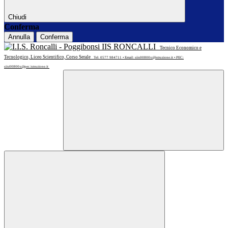
Chiudi
Conferma
Annulla
Conferma
IIS RONCALLI
Tecnico Economico e
Tecnologico, Liceo Scientifico, Corso Serale
Tel: 0577 984711 • Email: siis00800x@istruzione.it • PEC:
siis00800x@pec.istruzione.it