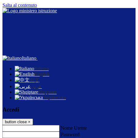
Salta al contenuto
Italiano
Italiano
English
中文
عربى
Shqiptare
Українська
Accedi
button close
×
Nome Utente
Password