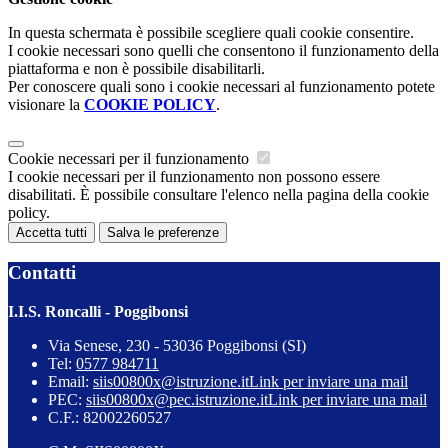
In questa schermata è possibile scegliere quali cookie consentire.
I cookie necessari sono quelli che consentono il funzionamento della
piattaforma e non è possibile disabilitarli.
Per conoscere quali sono i cookie necessari al funzionamento potete
visionare la
COOKIE POLICY
.
Cookie necessari per il funzionamento
I cookie necessari per il funzionamento non possono essere
disabilitati. È possibile consultare l'elenco nella pagina della cookie
policy.
Accetta tutti
Salva le preferenze
Contatti
I.I.S. Roncalli - Poggibonsi
Via Senese, 230 - 53036 Poggibonsi (SI)
Tel:
0577 984711
Email:
siis00800x@istruzione.it
Link per inviare una mail
PEC:
siis00800x@pec.istruzione.it
Link per inviare una mail
C.F.: 82002260527