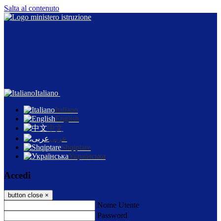
Salta al contenuto
Italiano
Italiano
English
中文
عربى
Shqiptare
Українська
Accedi
button close
×
Nome Utente
Password