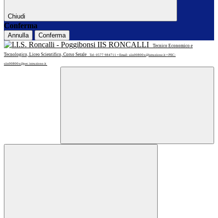
Chiudi
Conferma
Annulla
Conferma
IIS RONCALLI
Tecnico Economico e
Tecnologico, Liceo Scientifico, Corso Serale
Tel: 0577 984711 • Email: siis00800x@istruzione.it • PEC:
siis00800x@pec.istruzione.it