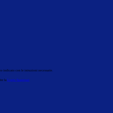
o indicato con le istruzioni necessarie.
ite la
Login Spaggiari