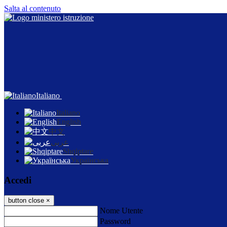
Salta al contenuto
Italiano
Italiano
English
中文
عربى
Shqiptare
Українська
Accedi
button close
×
Nome Utente
Password