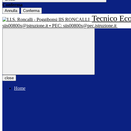
Conferma
Annulla
Conferma
Tecnico Eco
IIS RONCALLI
siis00800x@istruzione.it • PEC: siis00800x@pec.istruzione.it
close
Home