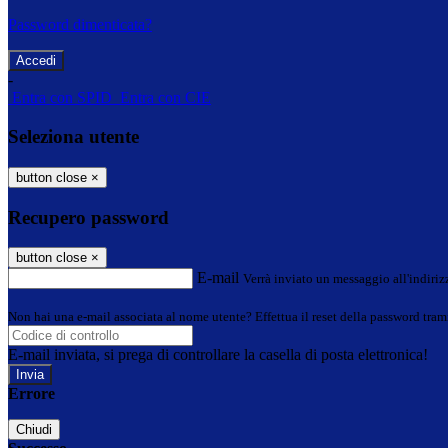
Password dimenticata?
-
Entra con SPID
Entra con CIE
Seleziona utente
button close
×
Recupero password
button close
×
E-mail
Verrà inviato un messaggio all'indirizz
Non hai una e-mail associata al nome utente? Effettua il reset della password tram
E-mail inviata, si prega di controllare la casella di posta elettronica!
Errore
Chiudi