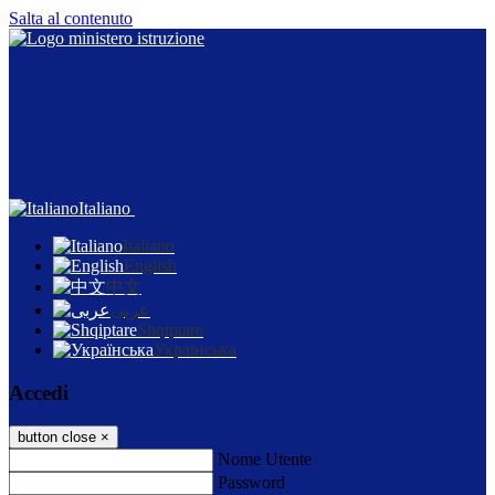
Salta al contenuto
Italiano
Italiano
English
中文
عربى
Shqiptare
Українська
Accedi
button close
×
Nome Utente
Password