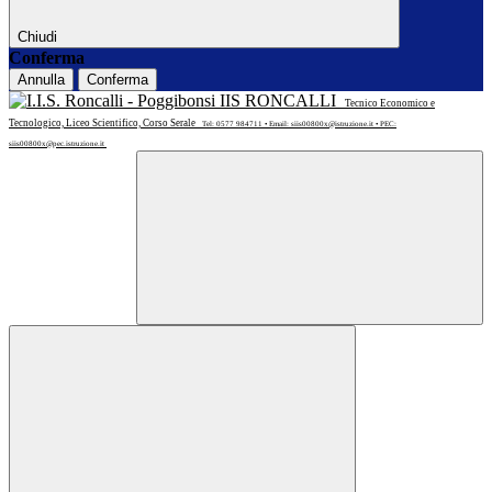
Chiudi
Conferma
Annulla
Conferma
IIS RONCALLI
Tecnico Economico e
Tecnologico, Liceo Scientifico, Corso Serale
Tel: 0577 984711 • Email: siis00800x@istruzione.it • PEC:
siis00800x@pec.istruzione.it