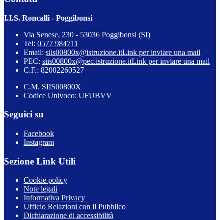
I.I.S. Roncalli - Poggibonsi
Via Senese, 230 - 53036 Poggibonsi (SI)
Tel:
0577 984711
Email:
siis00800x@istruzione.it
Link per inviare una mail
PEC:
siis00800x@pec.istruzione.it
Link per inviare una mail
C.F.: 82002260527
C.M. SIIS00800X
Codice Univoco: UFUBVV
Seguici su
Facebook
Instagram
Sezione Link Utili
Cookie policy
Note legali
Informativa Privacy
Ufficio Relazioni con il Pubblico
Dichiarazione di accessibilità