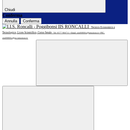
Chiudi
Conferma
Annulla
Conferma
IIS RONCALLI
Tecnico Economico e
Tecnologico, Liceo Scientifico, Corso Serale
Tel: 0577 984711 • Email: siis00800x@istruzione.it • PEC:
siis00800x@pec.istruzione.it