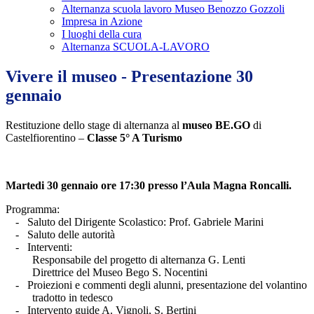
Alternanza scuola lavoro Museo Benozzo Gozzoli
Impresa in Azione
I luoghi della cura
Alternanza SCUOLA-LAVORO
Vivere il museo - Presentazione 30
gennaio
Restituzione dello stage di alternanza al
museo BE.GO
di
Castelfiorentino –
Classe 5° A Turismo
Martedi 30 gennaio ore 17:30
presso l’Aula Magna Roncalli.
Programma:
-
Saluto del Dirigente Scolastico: Prof. Gabriele Marini
-
Saluto delle autorità
-
Interventi:
Responsabile del progetto di alternanza G. Lenti
Direttrice del Museo Bego S. Nocentini
-
Proiezioni e commenti degli alunni, presentazione del volantino
tradotto in tedesco
-
Intervento guide A. Vignoli, S. Bertini