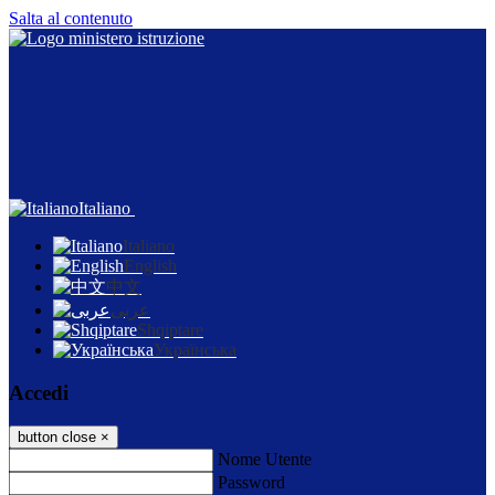
Salta al contenuto
Italiano
Italiano
English
中文
عربى
Shqiptare
Українська
Accedi
button close
×
Nome Utente
Password