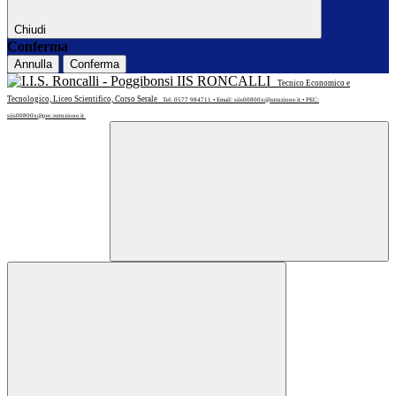
Chiudi
Conferma
Annulla
Conferma
IIS RONCALLI
Tecnico Economico e
Tecnologico, Liceo Scientifico, Corso Serale
Tel: 0577 984711 • Email: siis00800x@istruzione.it • PEC:
siis00800x@pec.istruzione.it