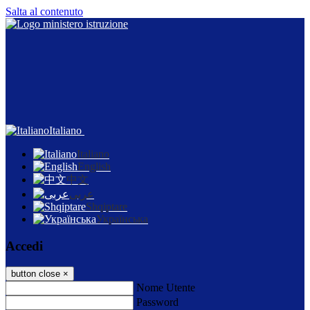
Salta al contenuto
Italiano
Italiano
English
中文
عربى
Shqiptare
Українська
Accedi
button close
×
Nome Utente
Password