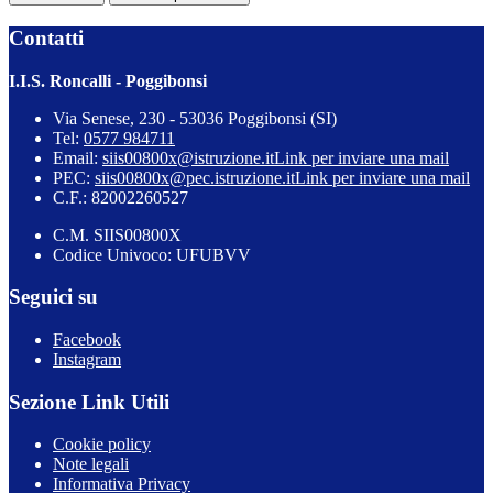
Contatti
I.I.S. Roncalli - Poggibonsi
Via Senese, 230 - 53036 Poggibonsi (SI)
Tel:
0577 984711
Email:
siis00800x@istruzione.it
Link per inviare una mail
PEC:
siis00800x@pec.istruzione.it
Link per inviare una mail
C.F.: 82002260527
C.M. SIIS00800X
Codice Univoco: UFUBVV
Seguici su
Facebook
Instagram
Sezione Link Utili
Cookie policy
Note legali
Informativa Privacy