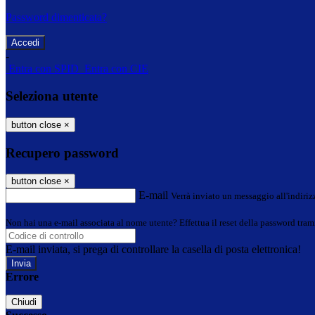
Password dimenticata?
-
Entra con SPID
Entra con CIE
Seleziona utente
button close
×
Recupero password
button close
×
E-mail
Verrà inviato un messaggio all'indirizz
Non hai una e-mail associata al nome utente? Effettua il reset della password tram
E-mail inviata, si prega di controllare la casella di posta elettronica!
Errore
Chiudi