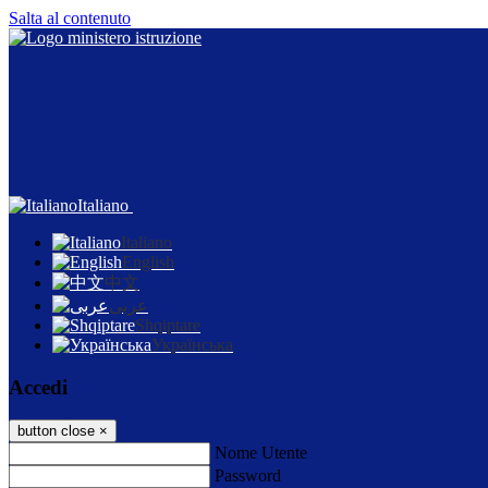
Salta al contenuto
Italiano
Italiano
English
中文
عربى
Shqiptare
Українська
Accedi
button close
×
Nome Utente
Password