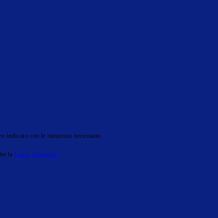
o indicato con le istruzioni necessarie.
ite la
Login Spaggiari