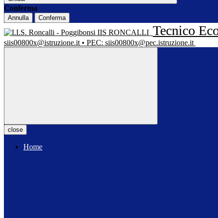
Conferma
Annulla
Conferma
Tecnico Eco
IIS RONCALLI
siis00800x@istruzione.it • PEC: siis00800x@pec.istruzione.it
close
Home