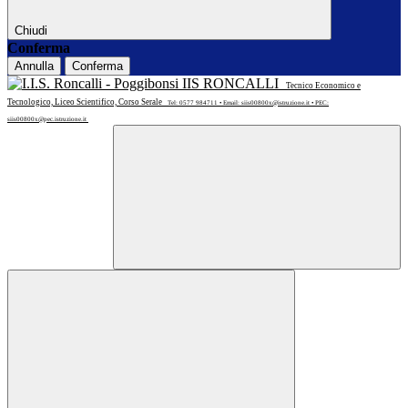
Chiudi
Conferma
Annulla
Conferma
IIS RONCALLI
Tecnico Economico e
Tecnologico, Liceo Scientifico, Corso Serale
Tel: 0577 984711 • Email: siis00800x@istruzione.it • PEC:
siis00800x@pec.istruzione.it