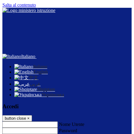
Salta al contenuto
Italiano
Italiano
English
中文
عربى
Shqiptare
Українська
Accedi
button close
×
Nome Utente
Password