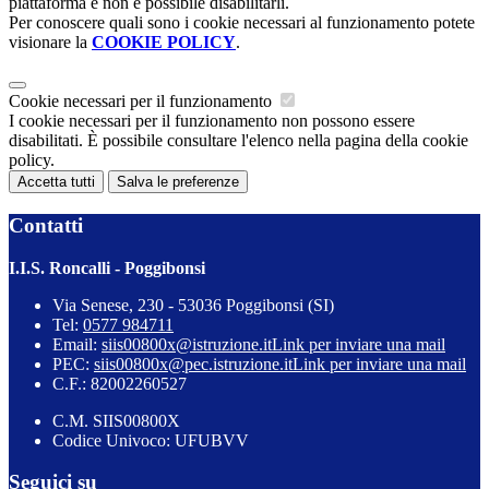
piattaforma e non è possibile disabilitarli.
Per conoscere quali sono i cookie necessari al funzionamento potete
visionare la
COOKIE POLICY
.
Cookie necessari per il funzionamento
I cookie necessari per il funzionamento non possono essere
disabilitati. È possibile consultare l'elenco nella pagina della cookie
policy.
Accetta tutti
Salva le preferenze
Contatti
I.I.S. Roncalli - Poggibonsi
Via Senese, 230 - 53036 Poggibonsi (SI)
Tel:
0577 984711
Email:
siis00800x@istruzione.it
Link per inviare una mail
PEC:
siis00800x@pec.istruzione.it
Link per inviare una mail
C.F.: 82002260527
C.M. SIIS00800X
Codice Univoco: UFUBVV
Seguici su