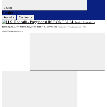
Chiudi
Conferma
Annulla
Conferma
IIS RONCALLI
Tecnico Economico e
Tecnologico, Liceo Scientifico, Corso Serale
Tel: 0577 984711 • Email: siis00800x@istruzione.it • PEC:
siis00800x@pec.istruzione.it