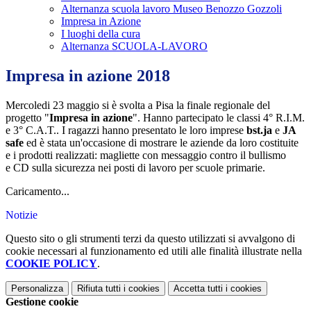
Alternanza scuola lavoro Museo Benozzo Gozzoli
Impresa in Azione
I luoghi della cura
Alternanza SCUOLA-LAVORO
Impresa in azione 2018
Mercoledi 23 maggio si è svolta a Pisa la finale regionale del
progetto "
Impresa in azione
". Hanno partecipato le classi 4° R.I.M.
e 3° C.A.T.. I ragazzi hanno presentato le loro imprese
bst.ja
e
JA
safe
ed è stata un'occasione di mostrare le aziende da loro costituite
e i prodotti realizzati: magliette con messaggio contro il bullismo
e CD sulla sicurezza nei posti di lavoro per scuole primarie.
Caricamento...
Notizie
Questo sito o gli strumenti terzi da questo utilizzati si avvalgono di
cookie necessari al funzionamento ed utili alle finalità illustrate nella
COOKIE POLICY
.
Personalizza
Rifiuta tutti
i cookies
Accetta tutti
i cookies
Gestione cookie