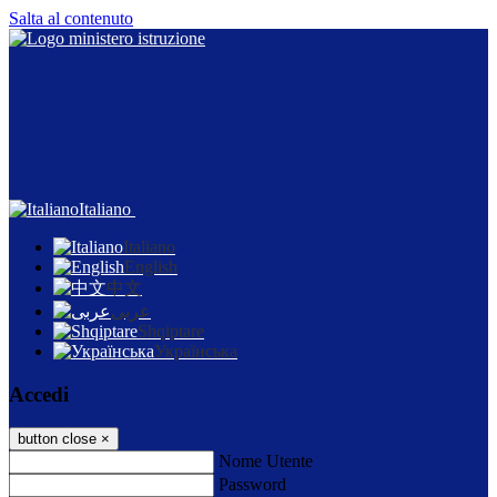
Salta al contenuto
Italiano
Italiano
English
中文
عربى
Shqiptare
Українська
Accedi
button close
×
Nome Utente
Password