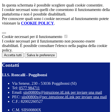
In questa schermata è possibile scegliere quali cookie consentire.
I cookie necessari sono quelli che consentono il funzionamento della
piattaforma e non è possibile disabilitarli.
Per conoscere quali sono i cookie necessari al funzionamento potete
visionare la
COOKIE POLICY
.
Cookie necessari per il funzionamento
I cookie necessari per il funzionamento non possono essere
disabilitati. È possibile consultare l'elenco nella pagina della cookie
policy.
Accetta tutti
Salva le preferenze
Contatti
I.I.S. Roncalli - Poggibonsi
Via Senese, 230 - 53036 Poggibonsi (SI)
Tel:
0577 984711
Email:
siis00800x@istruzione.it
Link per inviare una mail
PEC:
siis00800x@pec.istruzione.it
Link per inviare una mail
C.F.: 82002260527
C.M. SIIS00800X