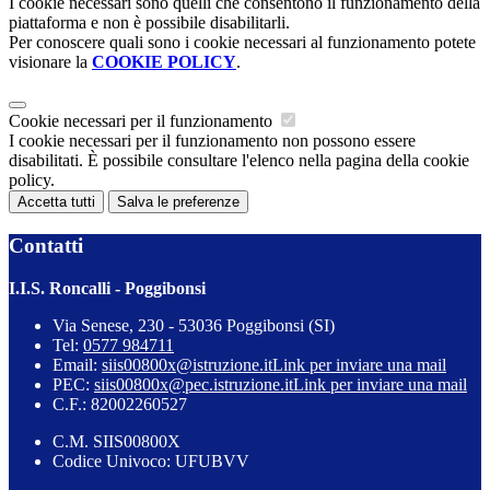
I cookie necessari sono quelli che consentono il funzionamento della
piattaforma e non è possibile disabilitarli.
Per conoscere quali sono i cookie necessari al funzionamento potete
visionare la
COOKIE POLICY
.
Cookie necessari per il funzionamento
I cookie necessari per il funzionamento non possono essere
disabilitati. È possibile consultare l'elenco nella pagina della cookie
policy.
Accetta tutti
Salva le preferenze
Contatti
I.I.S. Roncalli - Poggibonsi
Via Senese, 230 - 53036 Poggibonsi (SI)
Tel:
0577 984711
Email:
siis00800x@istruzione.it
Link per inviare una mail
PEC:
siis00800x@pec.istruzione.it
Link per inviare una mail
C.F.: 82002260527
C.M. SIIS00800X
Codice Univoco: UFUBVV