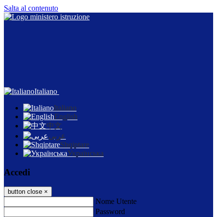
Salta al contenuto
Italiano
Italiano
English
中文
عربى
Shqiptare
Українська
Accedi
button close
×
Nome Utente
Password