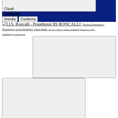
Chiudi
Conferma
Annulla
Conferma
IIS RONCALLI
Tecnico Economico e
Tecnologico, Liceo Scientifico, Corso Serale
Tel: 0577 984711 • Email: siis00800x@istruzione.it • PEC:
siis00800x@pec.istruzione.it