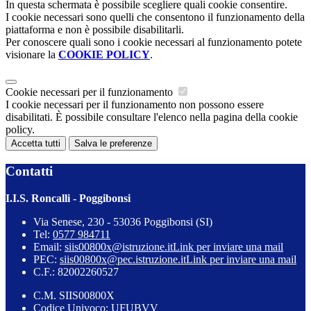
In questa schermata è possibile scegliere quali cookie consentire.
I cookie necessari sono quelli che consentono il funzionamento della
piattaforma e non è possibile disabilitarli.
Per conoscere quali sono i cookie necessari al funzionamento potete
visionare la
COOKIE POLICY
.
Cookie necessari per il funzionamento
I cookie necessari per il funzionamento non possono essere
disabilitati. È possibile consultare l'elenco nella pagina della cookie
policy.
Accetta tutti
Salva le preferenze
Contatti
I.I.S. Roncalli - Poggibonsi
Via Senese, 230 - 53036 Poggibonsi (SI)
Tel:
0577 984711
Email:
siis00800x@istruzione.it
Link per inviare una mail
PEC:
siis00800x@pec.istruzione.it
Link per inviare una mail
C.F.: 82002260527
C.M. SIIS00800X
Codice Univoco: UFUBVV