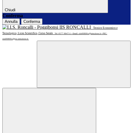
Chiudi
Conferma
Annulla
Conferma
IIS RONCALLI
Tecnico Economico e
Tecnologico, Liceo Scientifico, Corso Serale
Tel: 0577 984711 • Email: siis00800x@istruzione.it • PEC:
siis00800x@pec.istruzione.it