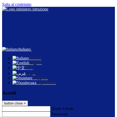
Salta al contenuto
Italiano
Italiano
English
中文
عربى
Shqiptare
Українська
Accedi
button close
×
Nome Utente
Password