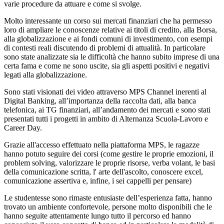
varie procedure da attuare e come si svolge.
Molto interessante un corso sui mercati finanziari che ha permesso
loro di ampliare le conoscenze relative ai titoli di credito, alla Borsa,
alla globalizzazione e ai fondi comuni di investimento, con esempi
di contesti reali discutendo di problemi di attualità. In particolare
sono state analizzate sia le difficoltà che hanno subito imprese di una
certa fama e come ne sono uscite, sia gli aspetti positivi e negativi
legati alla globalizzazione.
Sono stati visionati dei video attraverso MPS Channel inerenti al
Digital Banking, all’importanza della raccolta dati, alla banca
telefonica, ai TG finanziari, all’andamento dei mercati e sono stati
presentati tutti i progetti in ambito di Alternanza Scuola-Lavoro e
Career Day.
Grazie all'accesso effettuato nella piattaforma MPS, le ragazze
hanno potuto seguire dei corsi (come gestire le proprie emozioni, il
problem solving, valorizzare le proprie risorse, verba volant, le basi
della comunicazione scritta, l' arte dell'ascolto, conoscere excel,
comunicazione assertiva e, infine, i sei cappelli per pensare)
Le studentesse sono rimaste entusiaste dell’esperienza fatta, hanno
trovato un ambiente confortevole, persone molto disponibili che le
hanno seguite attentamente lungo tutto il percorso ed hanno