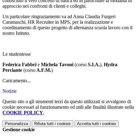
conosciuto il vero concetto di banca ed in particolare la modalità di
approccio nei confronti di clienti e colleghi.
Un particolare ringraziamento va ad Anna Claudia Furgeri
Caramaschi, HR Recruiter in MPS, per la realizzazione e
coordinamento di questo progetto di alternanza scuola lavoro con il
nostro Istituto.
Le studentesse
Federica Fabbri
e
Michela Tavoni
(corso
S.I.A.
)
,
Hydra
Perciante
(corso
A.F.M.
)
Caricamento...
Notizie
Questo sito o gli strumenti terzi da questo utilizzati si avvalgono di
cookie necessari al funzionamento ed utili alle finalità illustrate nella
COOKIE POLICY
.
Personalizza
Rifiuta tutti
i cookies
Accetta tutti
i cookies
Gestione cookie