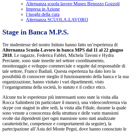
Alternanza scuola lavoro Museo Benozzo Gozzoli
Impresa in Azione
I luoghi della cura
Alternanza SCUOLA-LAVORO
Stage in Banca M.P.S.
Tre studentesse del nostro Istituto hanno fatto un’esperienza di
Alternanza Scuola-Lavoro in banca MPS dal 11 al 22 giugno
2018
. Le ragazze, Federica Fabbri, Michela Tavoni e Hydra
Perciante, sono state inserite nel settore coordinamento,
monitoraggio e sviluppo commerciale e seguite dal responsabile di
tale settore, Franco Badiali. Questa esperienza ha dato loro la
possibilità di conoscere meglio il funzionamento della banca e la sua
organizzazione, hanno visitato i vari dipartimenti, visto
l’organigramma della società, lo statuto e il codice etico.
Alcune tra le esperienze più interessanti sono state la visita alla
Rocca Salimbeni (in particolare il museo), una videoconferenza via
skype con stagisti in altre sedi, la visita alla Filiale, durante la quale
sono venute a conoscenza della struttura e delle varie mansioni
svolte dai dipendenti (per ogni mansione sono stati analizzate
caratteristiche, competenze e comportamenti da seguire), la
partecipazione all’Asta del Monte Pegni, dove hanno conosciuto le