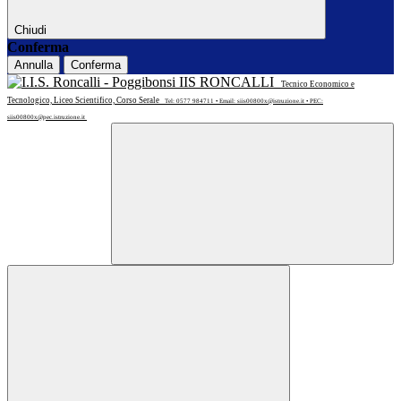
Chiudi
Conferma
Annulla
Conferma
IIS RONCALLI
Tecnico Economico e
Tecnologico, Liceo Scientifico, Corso Serale
Tel: 0577 984711 • Email: siis00800x@istruzione.it • PEC:
siis00800x@pec.istruzione.it