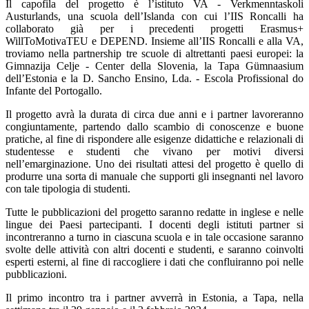
Il capofila del progetto è l’istituto VA - Verkmenntaskoli
Austurlands, una scuola dell’Islanda con cui l’IIS Roncalli ha
collaborato già per i precedenti progetti Erasmus+
WillToMotivaTEU e DEPEND. Insieme all’IIS Roncalli e alla VA,
troviamo nella partnership tre scuole di altrettanti paesi europei: la
Gimnazija Celje - Center della Slovenia, la Tapa Gü
mnaasium
dell’Estonia e la
D. Sancho Ensino, Lda. - Escola Profissional do
Infante
del Portogallo.
Il progetto avrà la durata di circa due anni e i partner lavoreranno
congiuntamente, partendo dallo scambio di conoscenze e buone
pratiche, al fine di rispondere alle esigenze didattiche e relazionali di
studentesse e studenti che vivano per motivi diversi
nell’emarginazione. Uno dei risultati attesi del progetto è quello di
produrre una sorta di manuale che supporti gli insegnanti nel lavoro
con tale tipologia di studenti.
Tutte le pubblicazioni del progetto saranno redatte in inglese e nelle
lingue dei Paesi partecipanti. I docenti degli istituti partner si
incontreranno a turno in ciascuna scuola e in tale occasione saranno
svolte delle attività con altri docenti e studenti, e saranno coinvolti
esperti esterni, al fine di raccogliere i dati che confluiranno poi nelle
pubblicazioni.
Il primo incontro tra i partner avverrà in Estonia, a Tapa, nella