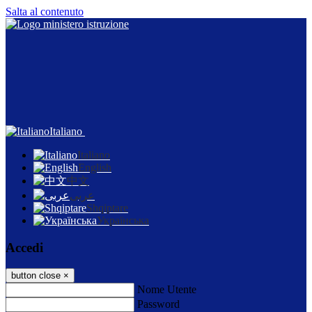
Salta al contenuto
Italiano
Italiano
English
中文
عربى
Shqiptare
Українська
Accedi
button close
×
Nome Utente
Password