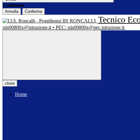
Conferma
Annulla
Conferma
Tecnico Eco
IIS RONCALLI
siis00800x@istruzione.it • PEC: siis00800x@pec.istruzione.it
close
Home