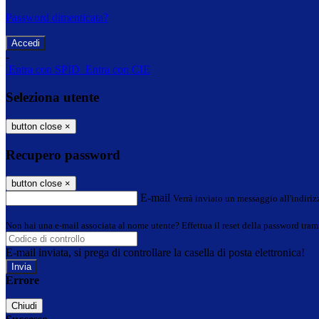
Password dimenticata?
-
Entra con SPID
Entra con CIE
Seleziona utente
button close
×
Recupero password
button close
×
E-mail
Verrà inviato un messaggio all'indirizz
Non hai una e-mail associata al nome utente? Effettua il reset della password tram
E-mail inviata, si prega di controllare la casella di posta elettronica!
Errore
Chiudi