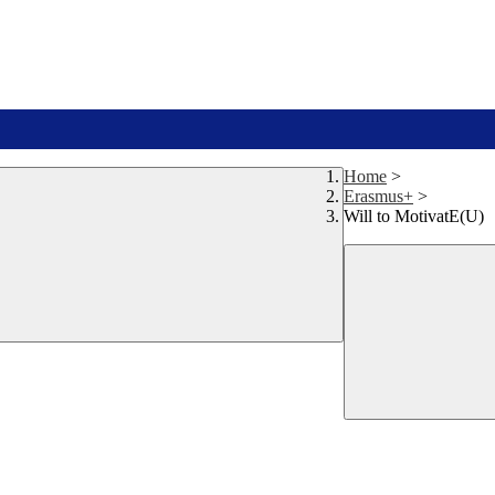
Home
>
Erasmus+
>
Will to MotivatE(U)