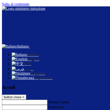
Salta al contenuto
Italiano
Italiano
English
中文
عربى
Shqiptare
Українська
Accedi
button close
×
Nome Utente
Password