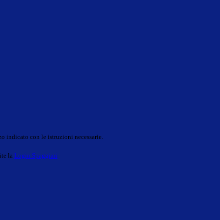
o indicato con le istruzioni necessarie.
ite la
Login Spaggiari