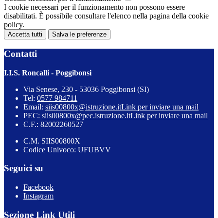
I cookie necessari per il funzionamento non possono essere
disabilitati. È possibile consultare l'elenco nella pagina della cookie
policy.
Accetta tutti
Salva le preferenze
Contatti
I.I.S. Roncalli - Poggibonsi
Via Senese, 230 - 53036 Poggibonsi (SI)
Tel:
0577 984711
Email:
siis00800x@istruzione.it
Link per inviare una mail
PEC:
siis00800x@pec.istruzione.it
Link per inviare una mail
C.F.: 82002260527
C.M. SIIS00800X
Codice Univoco: UFUBVV
Seguici su
Facebook
Instagram
Sezione Link Utili