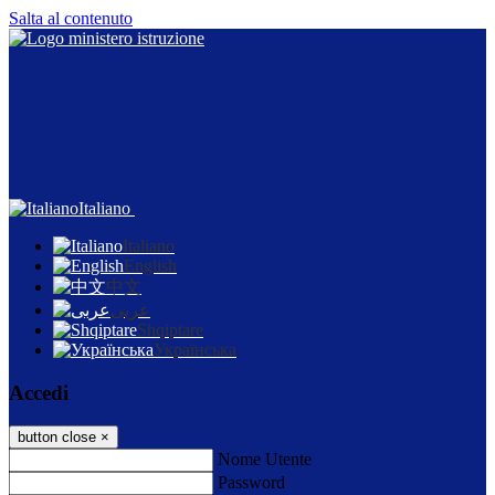
Salta al contenuto
Italiano
Italiano
English
中文
عربى
Shqiptare
Українська
Accedi
button close
×
Nome Utente
Password