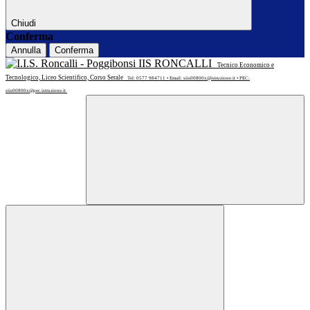
Chiudi
Conferma
Annulla
Conferma
IIS RONCALLI
Tecnico Economico e
Tecnologico, Liceo Scientifico, Corso Serale
Tel: 0577 984711 • Email: siis00800x@istruzione.it • PEC:
siis00800x@pec.istruzione.it