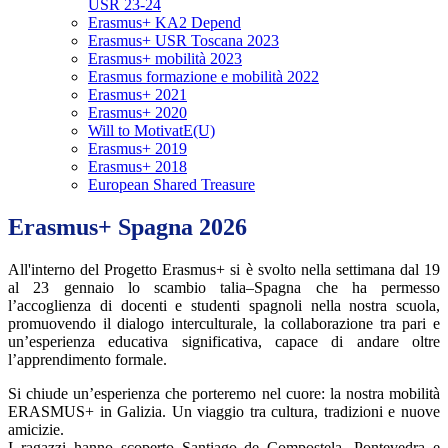
USR 23-24
Erasmus+ KA2 Depend
Erasmus+ USR Toscana 2023
Erasmus+ mobilità 2023
Erasmus formazione e mobilità 2022
Erasmus+ 2021
Erasmus+ 2020
Will to MotivatE(U)
Erasmus+ 2019
Erasmus+ 2018
European Shared Treasure
Erasmus+ Spagna 2026
All'interno del Progetto Erasmus+ si è svolto nella settimana dal 19
al 23 gennaio lo scambio talia–Spagna che ha permesso
l’accoglienza di docenti e studenti spagnoli nella nostra scuola,
promuovendo il dialogo interculturale, la collaborazione tra pari e
un’esperienza educativa significativa, capace di andare oltre
l’apprendimento formale.
Si chiude un’esperienza che porteremo nel cuore: la nostra mobilità
ERASMUS+ in Galizia. Un viaggio tra cultura, tradizioni e nuove
amicizie.
I ragazzi hanno scoperto Santiago de Compostela, Pontevedra e