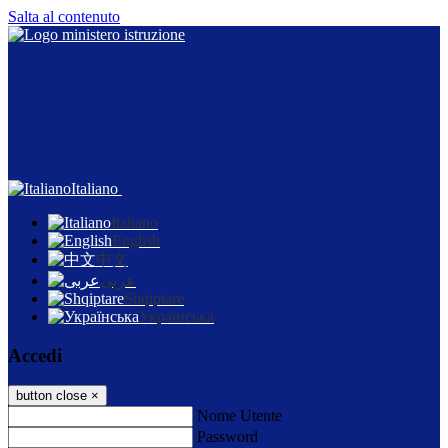
Salta al contenuto
Italiano
Italiano
English
中文
عربى
Shqiptare
Українська
Accedi
button close
×
Nome Utente
Password