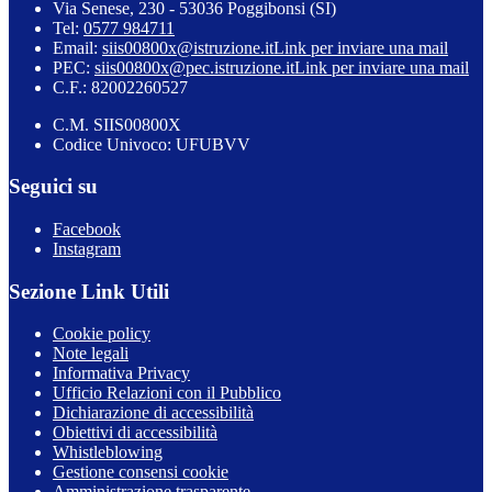
Via Senese, 230 - 53036 Poggibonsi (SI)
Tel:
0577 984711
Email:
siis00800x@istruzione.it
Link per inviare una mail
PEC:
siis00800x@pec.istruzione.it
Link per inviare una mail
C.F.: 82002260527
C.M. SIIS00800X
Codice Univoco: UFUBVV
Seguici su
Facebook
Instagram
Sezione Link Utili
Cookie policy
Note legali
Informativa Privacy
Ufficio Relazioni con il Pubblico
Dichiarazione di accessibilità
Obiettivi di accessibilità
Whistleblowing
Gestione consensi cookie
Amministrazione trasparente