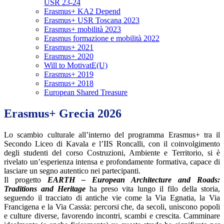
USR 23-24
Erasmus+ KA2 Depend
Erasmus+ USR Toscana 2023
Erasmus+ mobilità 2023
Erasmus formazione e mobilità 2022
Erasmus+ 2021
Erasmus+ 2020
Will to MotivatE(U)
Erasmus+ 2019
Erasmus+ 2018
European Shared Treasure
Erasmus+ Grecia 2026
Lo scambio culturale all’interno del programma Erasmus+ tra il
Secondo Liceo di Kavala e l’IIS Roncalli, con il coinvolgimento
degli studenti del corso Costruzioni, Ambiente e Territorio, si è
rivelato un’esperienza intensa e profondamente formativa, capace di
lasciare un segno autentico nei partecipanti.
Il progetto
EARTH – European Architecture and Roads:
Traditions and Heritage
ha preso vita lungo il filo della storia,
seguendo il tracciato di antiche vie come la Via Egnatia, la Via
Francigena e la Via Cassia: percorsi che, da secoli, uniscono popoli
e culture diverse, favorendo incontri, scambi e crescita. Camminare