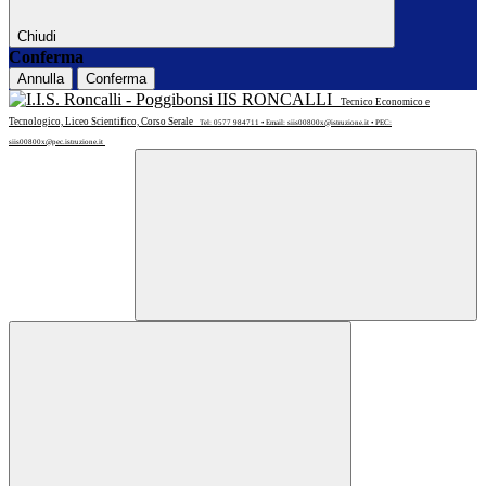
Chiudi
Conferma
Annulla
Conferma
IIS RONCALLI
Tecnico Economico e
Tecnologico, Liceo Scientifico, Corso Serale
Tel: 0577 984711 • Email: siis00800x@istruzione.it • PEC:
siis00800x@pec.istruzione.it