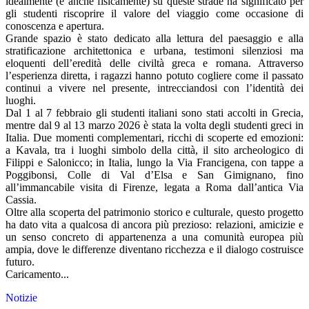
idealmente (e anche fisicamente) su queste strade ha significato per
gli studenti riscoprire il valore del viaggio come occasione di
conoscenza e apertura.
Grande spazio è stato dedicato alla lettura del paesaggio e alla
stratificazione architettonica e urbana, testimoni silenziosi ma
eloquenti dell’eredità delle civiltà greca e romana. Attraverso
l’esperienza diretta, i ragazzi hanno potuto cogliere come il passato
continui a vivere nel presente, intrecciandosi con l’identità dei
luoghi.
Dal 1 al 7 febbraio gli studenti italiani sono stati accolti in Grecia,
mentre dal 9 al 13 marzo 2026 è stata la volta degli studenti greci in
Italia. Due momenti complementari, ricchi di scoperte ed emozioni:
a Kavala, tra i luoghi simbolo della città, il sito archeologico di
Filippi e Salonicco; in Italia, lungo la Via Francigena, con tappe a
Poggibonsi, Colle di Val d’Elsa e San Gimignano, fino
all’immancabile visita di Firenze, legata a Roma dall’antica Via
Cassia.
Oltre alla scoperta del patrimonio storico e culturale, questo progetto
ha dato vita a qualcosa di ancora più prezioso: relazioni, amicizie e
un senso concreto di appartenenza a una comunità europea più
ampia, dove le differenze diventano ricchezza e il dialogo costruisce
futuro.
Caricamento...
Notizie