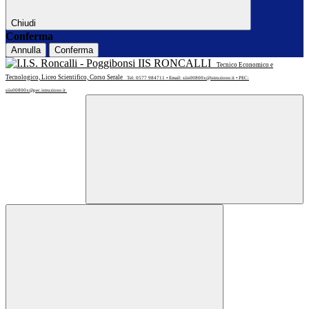
Chiudi
Conferma
Annulla
Conferma
IIS RONCALLI
Tecnico Economico e
Tecnologico, Liceo Scientifico, Corso Serale
Tel: 0577 984711 • Email: siis00800x@istruzione.it • PEC:
siis00800x@pec.istruzione.it