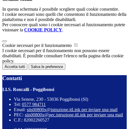
In questa schermata è possibile scegliere quali cookie consentire.
I cookie necessari sono quelli che consentono il funzionamento della
piattaforma e non è possibile disabilitarli.
Per conoscere quali sono i cookie necessari al funzionamento potete
visionare la
COOKIE POLICY
.
Cookie necessari per il funzionamento
I cookie necessari per il funzionamento non possono essere
disabilitati. È possibile consultare l'elenco nella pagina della cookie
policy.
Accetta tutti
Salva le preferenze
Contatti
I.I.S. Roncalli - Poggibonsi
Via Senese, 230 - 53036 Poggibonsi (SI)
Tel:
0577 984711
Email:
siis00800x@istruzione.it
Link per inviare una mail
PEC:
siis00800x@pec.istruzione.it
Link per inviare una mail
C.F.: 82002260527