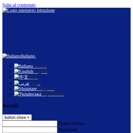
Salta al contenuto
Italiano
Italiano
English
中文
عربى
Shqiptare
Українська
Accedi
button close
×
Nome Utente
Password