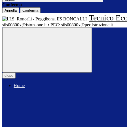
Conferma
Annulla
Conferma
Tecnico Eco
IIS RONCALLI
siis00800x@istruzione.it • PEC: siis00800x@pec.istruzione.it
close
Home