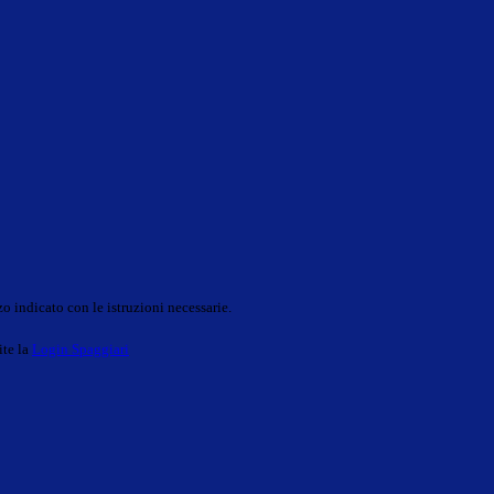
o indicato con le istruzioni necessarie.
ite la
Login Spaggiari