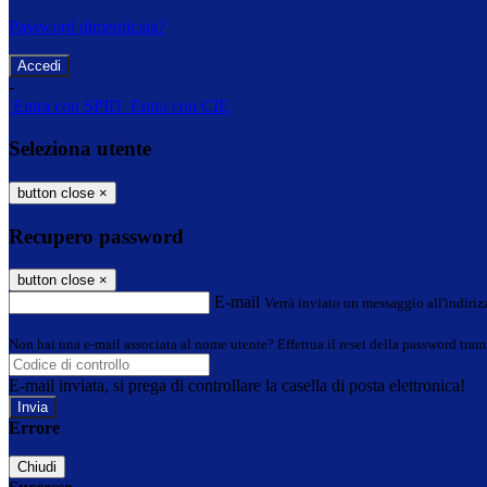
Password dimenticata?
-
Entra con SPID
Entra con CIE
Seleziona utente
button close
×
Recupero password
button close
×
E-mail
Verrà inviato un messaggio all'indirizz
Non hai una e-mail associata al nome utente? Effettua il reset della password tram
E-mail inviata, si prega di controllare la casella di posta elettronica!
Errore
Chiudi