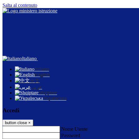
Salta al contenuto
Italiano
Italiano
English
中文
عربى
Shqiptare
Українська
Accedi
button close
×
Nome Utente
Password