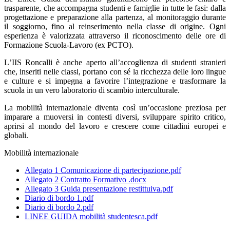
trasparente, che accompagna studenti e famiglie in tutte le fasi: dalla
progettazione e preparazione alla partenza, al monitoraggio durante
il soggiorno, fino al reinserimento nella classe di origine. Ogni
esperienza è valorizzata attraverso il riconoscimento delle ore di
Formazione Scuola-Lavoro (ex PCTO).
L
’
IIS Roncalli è anche aperto all’accoglienza di studenti stranieri
che, inseriti nelle classi, portano con s
é
la ricchezza delle loro lingue
e culture e si impegna a favorire l
’
integrazione e trasformare la
scuola in un vero laboratorio di scambio interculturale.
La mobilità internazionale diventa così un
’
occasione preziosa per
imparare a muoversi in contesti diversi, sviluppare spirito critico,
aprirsi al mondo del lavoro e crescere come cittadini europei e
globali.
Mobilità internazionale
Allegato 1 Comunicazione di partecipazione.pdf
Allegato 2 Contratto Formativo .docx
Allegato 3 Guida presentazione restittuiva.pdf
Diario di bordo 1.pdf
Diario di bordo 2.pdf
LINEE GUIDA mobilità studentesca.pdf