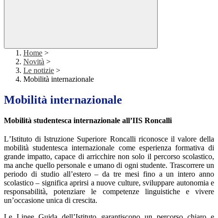
Home
>
Novità
>
Le notizie
>
Mobilità internazionale
Mobilità internazionale
Mobilità studentesca internazionale all
’
IIS Roncalli
L
’
Istituto di Istruzione Superiore Roncalli riconosce il valore della
mobilità studentesca internazionale come esperienza formativa di
grande impatto, capace di arricchire non solo il percorso scolastico,
ma anche quello personale e umano di ogni studente. Trascorrere un
periodo di studio all
’
estero – da tre mesi fino a un intero anno
scolastico – significa aprirsi a nuove culture, sviluppare autonomia e
responsabilità, potenziare le competenze linguistiche e vivere
un
’
occasione unica di crescita.
Le Linee Guida dell
’
Istituto garantiscono un percorso chiaro e