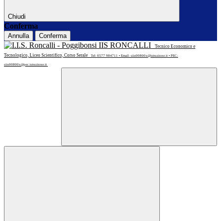
Chiudi
Conferma
Annulla
Conferma
IIS RONCALLI
Tecnico Economico e
Tecnologico, Liceo Scientifico, Corso Serale
Tel: 0577 984711 • Email: siis00800x@istruzione.it • PEC:
siis00800x@pec.istruzione.it