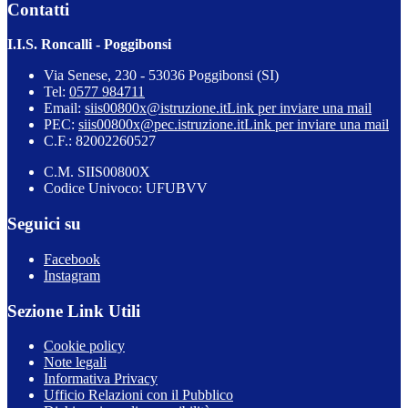
Contatti
I.I.S. Roncalli - Poggibonsi
Via Senese, 230 - 53036 Poggibonsi (SI)
Tel:
0577 984711
Email:
siis00800x@istruzione.it
Link per inviare una mail
PEC:
siis00800x@pec.istruzione.it
Link per inviare una mail
C.F.: 82002260527
C.M. SIIS00800X
Codice Univoco: UFUBVV
Seguici su
Facebook
Instagram
Sezione Link Utili
Cookie policy
Note legali
Informativa Privacy
Ufficio Relazioni con il Pubblico