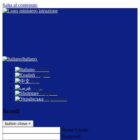
Salta al contenuto
Italiano
Italiano
English
中文
عربى
Shqiptare
Українська
Accedi
button close
×
Nome Utente
Password