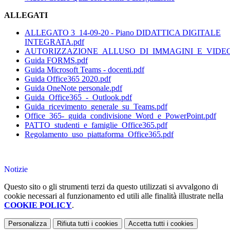
ALLEGATI
ALLEGATO 3_14-09-20 - Piano DIDATTICA DIGITALE
INTEGRATA.pdf
AUTORIZZAZIONE_ALLUSO_DI_IMMAGINI_E_VIDEO
Guida FORMS.pdf
Guida Microsoft Teams - docenti.pdf
Guida Office365 2020.pdf
Guida OneNote personale.pdf
Guida_Office365_-_Outlook.pdf
Guida_ricevimento_generale_su_Teams.pdf
Office_365-_guida_condivisione_Word_e_PowerPoint.pdf
PATTO_studenti_e_famiglie_Office365.pdf
Regolamento_uso_piattaforma_Office365.pdf
Notizie
Questo sito o gli strumenti terzi da questo utilizzati si avvalgono di
cookie necessari al funzionamento ed utili alle finalità illustrate nella
COOKIE POLICY
.
Personalizza
Rifiuta tutti
i cookies
Accetta tutti
i cookies