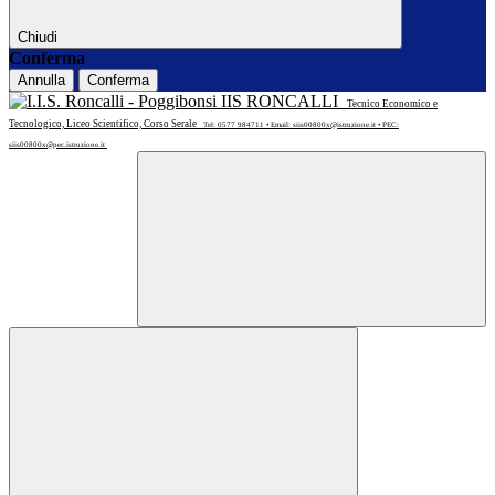
Chiudi
Conferma
Annulla
Conferma
IIS RONCALLI
Tecnico Economico e
Tecnologico, Liceo Scientifico, Corso Serale
Tel: 0577 984711 • Email: siis00800x@istruzione.it • PEC:
siis00800x@pec.istruzione.it