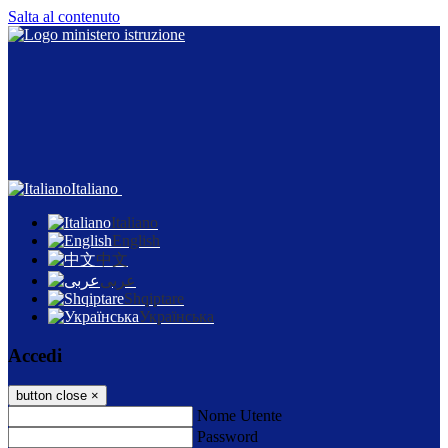
Salta al contenuto
Italiano
Italiano
English
中文
عربى
Shqiptare
Українська
Accedi
button close
×
Nome Utente
Password