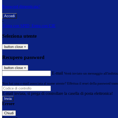
Password dimenticata?
-
Entra con SPID
Entra con CIE
Seleziona utente
button close
×
Recupero password
button close
×
E-mail
Verrà inviato un messaggio all'indirizz
Non hai una e-mail associata al nome utente? Effettua il reset della password tram
E-mail inviata, si prega di controllare la casella di posta elettronica!
Errore
Chiudi