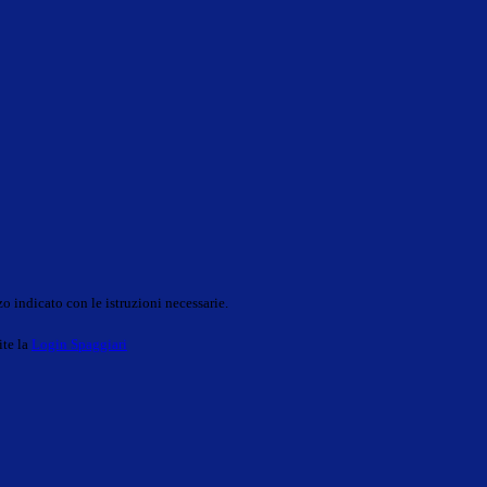
o indicato con le istruzioni necessarie.
ite la
Login Spaggiari