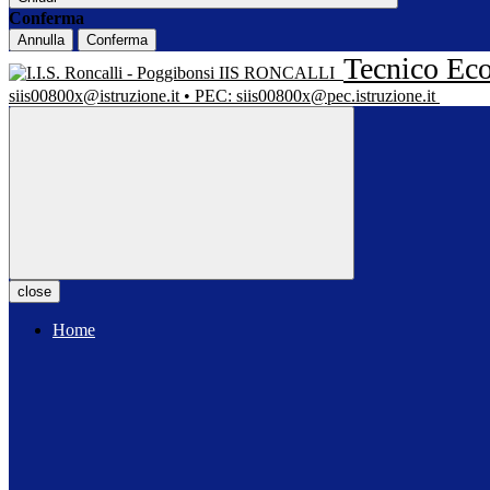
Conferma
Annulla
Conferma
Tecnico Eco
IIS RONCALLI
siis00800x@istruzione.it • PEC: siis00800x@pec.istruzione.it
close
Home