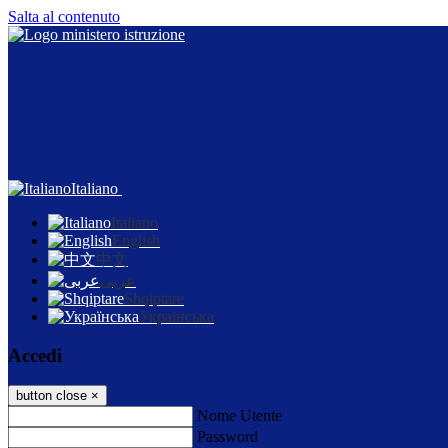
Salta al contenuto
Italiano
Italiano
English
中文
عربى
Shqiptare
Українська
Accedi
button close
×
Nome Utente
Password