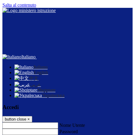
Salta al contenuto
Italiano
Italiano
English
中文
عربى
Shqiptare
Українська
Accedi
button close
×
Nome Utente
Password