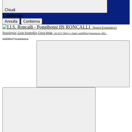
Chiudi
Conferma
Annulla
Conferma
IIS RONCALLI
Tecnico Economico e
Tecnologico, Liceo Scientifico, Corso Serale
Tel: 0577 984711 • Email: siis00800x@istruzione.it • PEC:
siis00800x@pec.istruzione.it