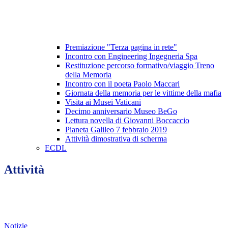
Premiazione "Terza pagina in rete"
Incontro con Engineering Ingegneria Spa
Restituzione percorso formativo/viaggio Treno
della Memoria
Incontro con il poeta Paolo Maccari
Giornata della memoria per le vittime della mafia
Visita ai Musei Vaticani
Decimo anniversario Museo BeGo
Lettura novella di Giovanni Boccaccio
Pianeta Galileo 7 febbraio 2019
Attività dimostrativa di scherma
ECDL
Attività
Notizie