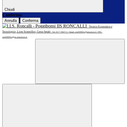
Chiudi
Conferma
Annulla
Conferma
IIS RONCALLI
Tecnico Economico e
Tecnologico, Liceo Scientifico, Corso Serale
Tel: 0577 984711 • Email: siis00800x@istruzione.it • PEC:
siis00800x@pec.istruzione.it