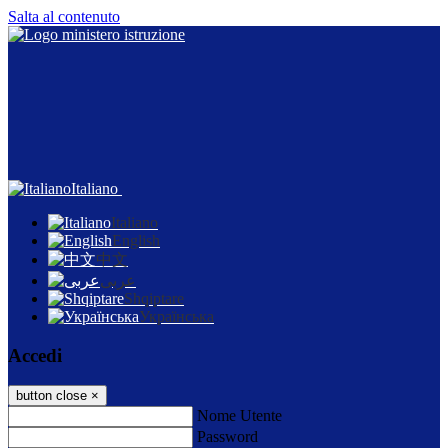
Salta al contenuto
Italiano
Italiano
English
中文
عربى
Shqiptare
Українська
Accedi
button close
×
Nome Utente
Password