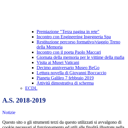
Premiazione "Terza pagina in rete"
Incontro con Engineering Ingegneria Spa
Restituzione percorso formativo/viaggio Treno
della Memoria
Incontro con il poeta Paolo Maccari
Giornata della memoria per le vittime della mafia
Visita ai Musei Vaticani
Decimo anniversario Museo BeGo
Lettura novella di Giovanni Boccaccio
Pianeta Galileo 7 febbraio 2019
Attività dimostrativa di scherma
ECDL
A.S. 2018-2019
Notizie
Questo sito o gli strumenti terzi da questo utilizzati si avvalgono di
cookie necessari al funzionamento ed utili alle finalità illustrate nella