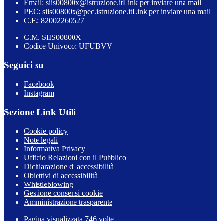
Email:
siis00800x@istruzione.it
Link per inviare una mail
PEC:
siis00800x@pec.istruzione.it
Link per inviare una mail
C.F.: 82002260527
C.M. SIIS00800X
Codice Univoco: UFUBVV
Seguici su
Facebook
Instagram
Sezione Link Utili
Cookie policy
Note legali
Informativa Privacy
Ufficio Relazioni con il Pubblico
Dichiarazione di accessibilità
Obiettivi di accessibilità
Whistleblowing
Gestione consensi cookie
Amministrazione trasparente
Pagina visualizzata
746
volte