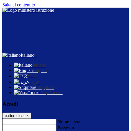
Salta al contenuto
Italiano
Italiano
English
中文
عربى
Shqiptare
Українська
Accedi
button close
×
Nome Utente
Password