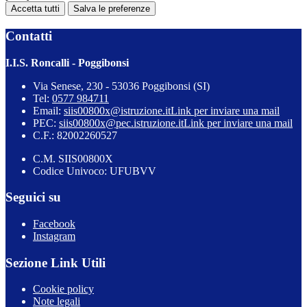
Accetta tutti
Salva le preferenze
Contatti
I.I.S. Roncalli - Poggibonsi
Via Senese, 230 - 53036 Poggibonsi (SI)
Tel:
0577 984711
Email:
siis00800x@istruzione.it
Link per inviare una mail
PEC:
siis00800x@pec.istruzione.it
Link per inviare una mail
C.F.: 82002260527
C.M. SIIS00800X
Codice Univoco: UFUBVV
Seguici su
Facebook
Instagram
Sezione Link Utili
Cookie policy
Note legali