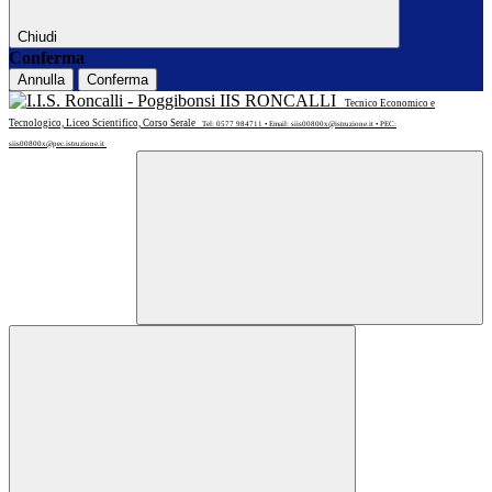
Chiudi
Conferma
Annulla
Conferma
IIS RONCALLI
Tecnico Economico e
Tecnologico, Liceo Scientifico, Corso Serale
Tel: 0577 984711 • Email: siis00800x@istruzione.it • PEC:
siis00800x@pec.istruzione.it