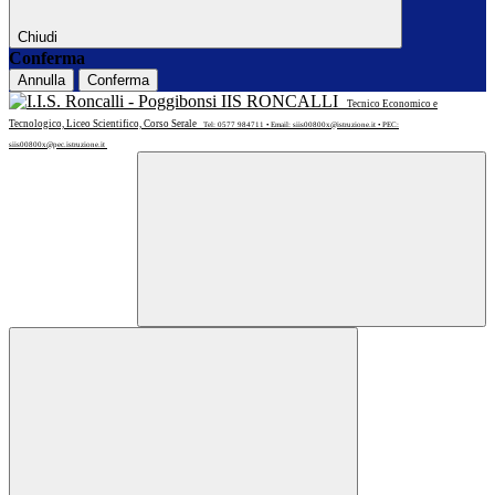
Chiudi
Conferma
Annulla
Conferma
IIS RONCALLI
Tecnico Economico e
Tecnologico, Liceo Scientifico, Corso Serale
Tel: 0577 984711 • Email: siis00800x@istruzione.it • PEC:
siis00800x@pec.istruzione.it