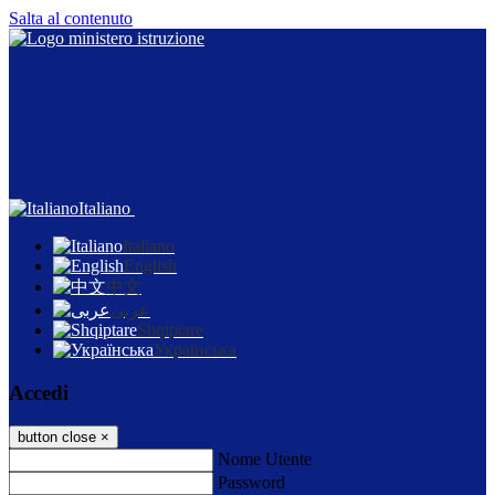
Salta al contenuto
Italiano
Italiano
English
中文
عربى
Shqiptare
Українська
Accedi
button close
×
Nome Utente
Password