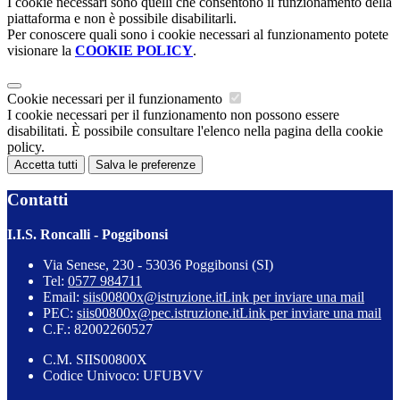
I cookie necessari sono quelli che consentono il funzionamento della
piattaforma e non è possibile disabilitarli.
Per conoscere quali sono i cookie necessari al funzionamento potete
visionare la
COOKIE POLICY
.
Cookie necessari per il funzionamento
I cookie necessari per il funzionamento non possono essere
disabilitati. È possibile consultare l'elenco nella pagina della cookie
policy.
Accetta tutti
Salva le preferenze
Contatti
I.I.S. Roncalli - Poggibonsi
Via Senese, 230 - 53036 Poggibonsi (SI)
Tel:
0577 984711
Email:
siis00800x@istruzione.it
Link per inviare una mail
PEC:
siis00800x@pec.istruzione.it
Link per inviare una mail
C.F.: 82002260527
C.M. SIIS00800X
Codice Univoco: UFUBVV