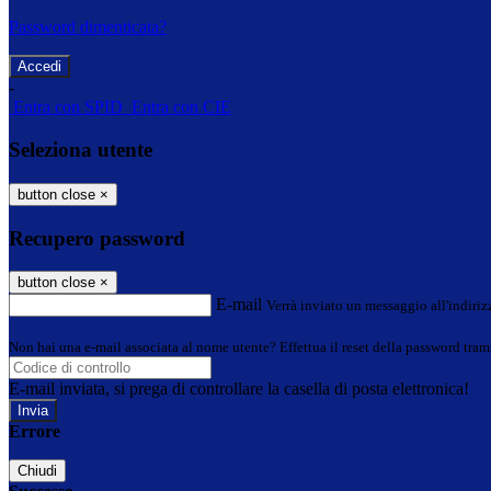
Password dimenticata?
-
Entra con SPID
Entra con CIE
Seleziona utente
button close
×
Recupero password
button close
×
E-mail
Verrà inviato un messaggio all'indirizz
Non hai una e-mail associata al nome utente? Effettua il reset della password tram
E-mail inviata, si prega di controllare la casella di posta elettronica!
Errore
Chiudi