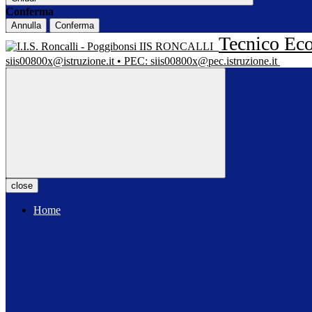
Conferma
Annulla
Conferma
Tecnico Eco
IIS RONCALLI
siis00800x@istruzione.it • PEC: siis00800x@pec.istruzione.it
close
Home