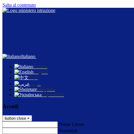
Salta al contenuto
Italiano
Italiano
English
中文
عربى
Shqiptare
Українська
Accedi
button close
×
Nome Utente
Password