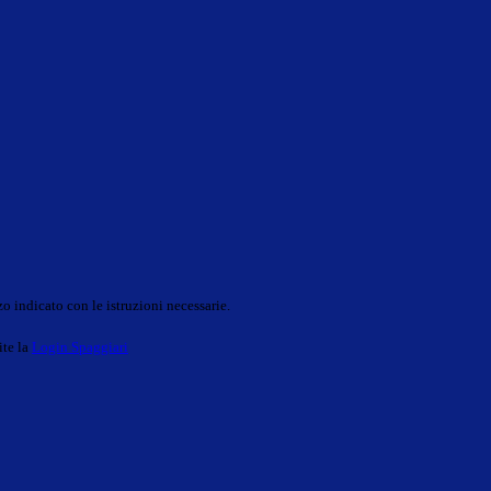
o indicato con le istruzioni necessarie.
ite la
Login Spaggiari