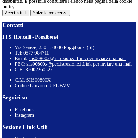
disabilitati. È possibile consultare l'elenco nella pagina della cookie
policy.
Accetta tutti
Salva le preferenze
Contatti
I.I.S. Roncalli - Poggibonsi
Via Senese, 230 - 53036 Poggibonsi (SI)
Tel:
0577 984711
Email:
siis00800x@istruzione.it
Link per inviare una mail
PEC:
siis00800x@pec.istruzione.it
Link per inviare una mail
C.F.: 82002260527
C.M. SIIS00800X
Codice Univoco: UFUBVV
Seguici su
Facebook
Instagram
Sezione Link Utili