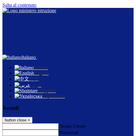
Salta al contenuto
Italiano
Italiano
English
中文
عربى
Shqiptare
Українська
Accedi
button close
×
Nome Utente
Password