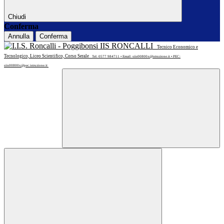
Chiudi
Conferma
Annulla
Conferma
IIS RONCALLI
Tecnico Economico e
Tecnologico, Liceo Scientifico, Corso Serale
Tel: 0577 984711 • Email: siis00800x@istruzione.it • PEC:
siis00800x@pec.istruzione.it