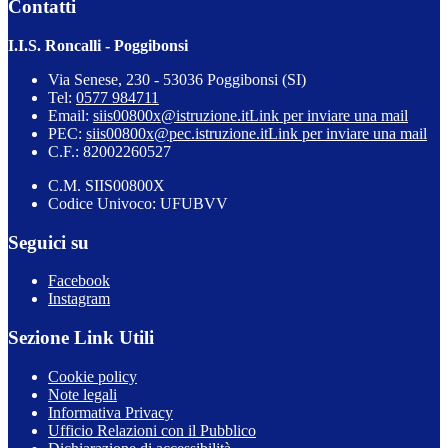
Contatti
I.I.S. Roncalli - Poggibonsi
Via Senese, 230 - 53036 Poggibonsi (SI)
Tel:
0577 984711
Email:
siis00800x@istruzione.it
Link per inviare una mail
PEC:
siis00800x@pec.istruzione.it
Link per inviare una mail
C.F.: 82002260527
C.M. SIIS00800X
Codice Univoco: UFUBVV
Seguici su
Facebook
Instagram
Sezione Link Utili
Cookie policy
Note legali
Informativa Privacy
Ufficio Relazioni con il Pubblico