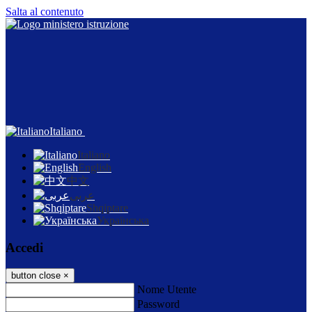
Salta al contenuto
Italiano
Italiano
English
中文
عربى
Shqiptare
Українська
Accedi
button close
×
Nome Utente
Password