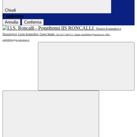
Chiudi
Conferma
Annulla
Conferma
IIS RONCALLI
Tecnico Economico e
Tecnologico, Liceo Scientifico, Corso Serale
Tel: 0577 984711 • Email: siis00800x@istruzione.it • PEC:
siis00800x@pec.istruzione.it